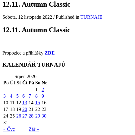
12.11. Autumn Classic
Sobota, 12 listopadu 2022
/
Published in
TURNAJE
12.11. Autumn Classic
Propozice a přihlášky
ZDE
KALENDÁŘ TURNAJŮ
Srpen 2026
Po
Út
St
Čt
Pá
So
Ne
1
2
3
4
5
6
7
8
9
10
11
12
13
14
15
16
17
18
19
20
21
22
23
24
25
26
27
28
29
30
31
« Čvc
Zář »