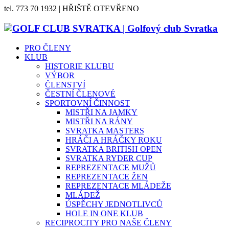
tel. 773 70 1932 | HŘIŠTĚ OTEVŘENO
PRO ČLENY
KLUB
HISTORIE KLUBU
VÝBOR
ČLENSTVÍ
ČESTNÍ ČLENOVÉ
SPORTOVNÍ ČINNOST
MISTŘI NA JAMKY
MISTŘI NA RÁNY
SVRATKA MASTERS
HRÁČI A HRÁČKY ROKU
SVRATKA BRITISH OPEN
SVRATKA RYDER CUP
REPREZENTACE MUŽŮ
REPREZENTACE ŽEN
REPREZENTACE MLÁDEŽE
MLÁDEŽ
ÚSPĚCHY JEDNOTLIVCŮ
HOLE IN ONE KLUB
RECIPROCITY PRO NAŠE ČLENY