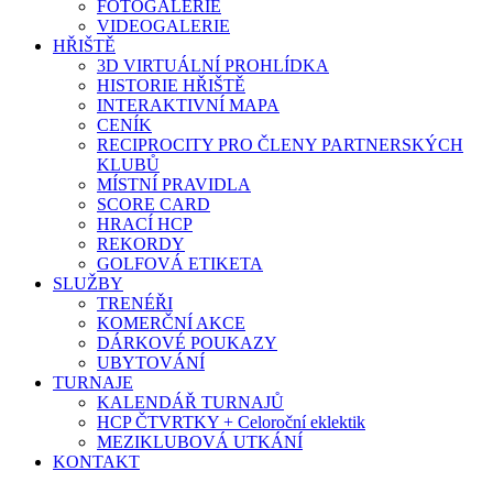
FOTOGALERIE
VIDEOGALERIE
HŘIŠTĚ
3D VIRTUÁLNÍ PROHLÍDKA
HISTORIE HŘIŠTĚ
INTERAKTIVNÍ MAPA
CENÍK
RECIPROCITY PRO ČLENY PARTNERSKÝCH
KLUBŮ
MÍSTNÍ PRAVIDLA
SCORE CARD
HRACÍ HCP
REKORDY
GOLFOVÁ ETIKETA
SLUŽBY
TRENÉŘI
KOMERČNÍ AKCE
DÁRKOVÉ POUKAZY
UBYTOVÁNÍ
TURNAJE
KALENDÁŘ TURNAJŮ
HCP ČTVRTKY + Celoroční eklektik
MEZIKLUBOVÁ UTKÁNÍ
KONTAKT