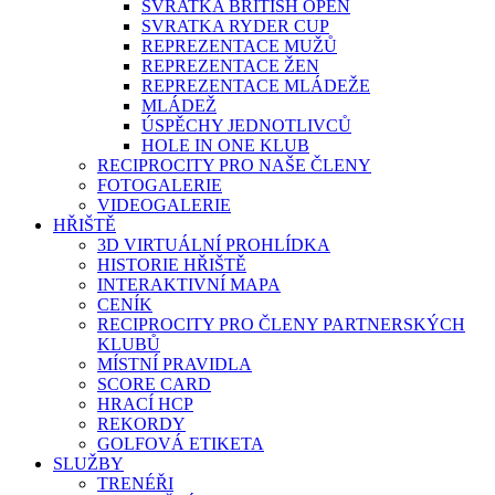
SVRATKA BRITISH OPEN
SVRATKA RYDER CUP
REPREZENTACE MUŽŮ
REPREZENTACE ŽEN
REPREZENTACE MLÁDEŽE
MLÁDEŽ
ÚSPĚCHY JEDNOTLIVCŮ
HOLE IN ONE KLUB
RECIPROCITY PRO NAŠE ČLENY
FOTOGALERIE
VIDEOGALERIE
HŘIŠTĚ
3D VIRTUÁLNÍ PROHLÍDKA
HISTORIE HŘIŠTĚ
INTERAKTIVNÍ MAPA
CENÍK
RECIPROCITY PRO ČLENY PARTNERSKÝCH
KLUBŮ
MÍSTNÍ PRAVIDLA
SCORE CARD
HRACÍ HCP
REKORDY
GOLFOVÁ ETIKETA
SLUŽBY
TRENÉŘI