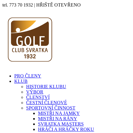
tel. 773 70 1932 | HŘIŠTĚ OTEVŘENO
PRO ČLENY
KLUB
HISTORIE KLUBU
VÝBOR
ČLENSTVÍ
ČESTNÍ ČLENOVÉ
SPORTOVNÍ ČINNOST
MISTŘI NA JAMKY
MISTŘI NA RÁNY
SVRATKA MASTERS
HRÁČI A HRÁČKY ROKU