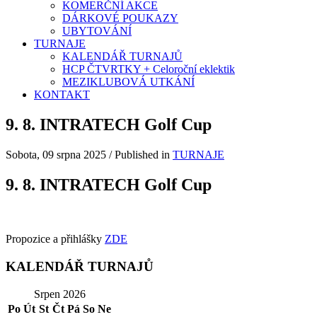
KOMERČNÍ AKCE
DÁRKOVÉ POUKAZY
UBYTOVÁNÍ
TURNAJE
KALENDÁŘ TURNAJŮ
HCP ČTVRTKY + Celoroční eklektik
MEZIKLUBOVÁ UTKÁNÍ
KONTAKT
9. 8. INTRATECH Golf Cup
Sobota, 09 srpna 2025
/
Published in
TURNAJE
9. 8. INTRATECH Golf Cup
Propozice a přihlášky
ZDE
KALENDÁŘ TURNAJŮ
Srpen 2026
Po
Út
St
Čt
Pá
So
Ne