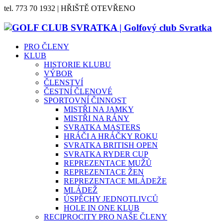
tel. 773 70 1932 | HŘIŠTĚ OTEVŘENO
PRO ČLENY
KLUB
HISTORIE KLUBU
VÝBOR
ČLENSTVÍ
ČESTNÍ ČLENOVÉ
SPORTOVNÍ ČINNOST
MISTŘI NA JAMKY
MISTŘI NA RÁNY
SVRATKA MASTERS
HRÁČI A HRÁČKY ROKU
SVRATKA BRITISH OPEN
SVRATKA RYDER CUP
REPREZENTACE MUŽŮ
REPREZENTACE ŽEN
REPREZENTACE MLÁDEŽE
MLÁDEŽ
ÚSPĚCHY JEDNOTLIVCŮ
HOLE IN ONE KLUB
RECIPROCITY PRO NAŠE ČLENY