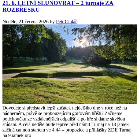
21. 6. LETNÍ SLUNOVRAT – 2 turnaje ZA
ROZBŘESKU
Neděle, 21 června 2026
by
Petr Cihlář
Dovedete si představit lepší začátek nejdelšího dne v roce než na
nádherném, právě se probouzejícím golfovém hřišti? Začneme
potichoučku ze vzdálenějších odpališť a po hře si dáme skvělou
snídani. A celá neděle bude teprve před námi! Turnaj na 18 jamek
začíná cannon startem ve 4:44 – propozice a přihlášky ZDE Turnaj
na 9 jamek pro