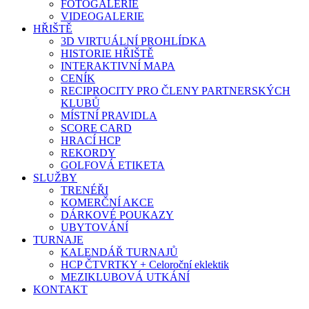
FOTOGALERIE
VIDEOGALERIE
HŘIŠTĚ
3D VIRTUÁLNÍ PROHLÍDKA
HISTORIE HŘIŠTĚ
INTERAKTIVNÍ MAPA
CENÍK
RECIPROCITY PRO ČLENY PARTNERSKÝCH
KLUBŮ
MÍSTNÍ PRAVIDLA
SCORE CARD
HRACÍ HCP
REKORDY
GOLFOVÁ ETIKETA
SLUŽBY
TRENÉŘI
KOMERČNÍ AKCE
DÁRKOVÉ POUKAZY
UBYTOVÁNÍ
TURNAJE
KALENDÁŘ TURNAJŮ
HCP ČTVRTKY + Celoroční eklektik
MEZIKLUBOVÁ UTKÁNÍ
KONTAKT