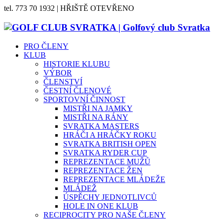
tel. 773 70 1932 | HŘIŠTĚ OTEVŘENO
PRO ČLENY
KLUB
HISTORIE KLUBU
VÝBOR
ČLENSTVÍ
ČESTNÍ ČLENOVÉ
SPORTOVNÍ ČINNOST
MISTŘI NA JAMKY
MISTŘI NA RÁNY
SVRATKA MASTERS
HRÁČI A HRÁČKY ROKU
SVRATKA BRITISH OPEN
SVRATKA RYDER CUP
REPREZENTACE MUŽŮ
REPREZENTACE ŽEN
REPREZENTACE MLÁDEŽE
MLÁDEŽ
ÚSPĚCHY JEDNOTLIVCŮ
HOLE IN ONE KLUB
RECIPROCITY PRO NAŠE ČLENY