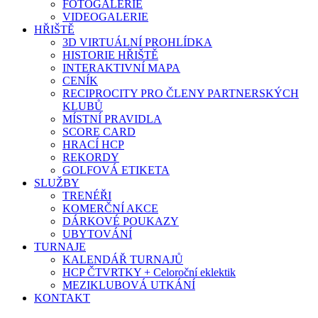
FOTOGALERIE
VIDEOGALERIE
HŘIŠTĚ
3D VIRTUÁLNÍ PROHLÍDKA
HISTORIE HŘIŠTĚ
INTERAKTIVNÍ MAPA
CENÍK
RECIPROCITY PRO ČLENY PARTNERSKÝCH
KLUBŮ
MÍSTNÍ PRAVIDLA
SCORE CARD
HRACÍ HCP
REKORDY
GOLFOVÁ ETIKETA
SLUŽBY
TRENÉŘI
KOMERČNÍ AKCE
DÁRKOVÉ POUKAZY
UBYTOVÁNÍ
TURNAJE
KALENDÁŘ TURNAJŮ
HCP ČTVRTKY + Celoroční eklektik
MEZIKLUBOVÁ UTKÁNÍ
KONTAKT