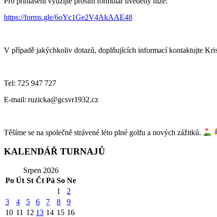
Pro přihlášení využijte prosím formulář uvedený níže:
https://forms.gle/6oYc1Ge2V4AkAAE48
V případě jakýchkoliv dotazů, doplňujících informací kontaktujte Kri
Tel: 725 947 727
E-mail: ruzicka@gcsvr1932.cz
Těšíme se na společně strávené léto plné golfu a nových zážitků.
KALENDÁŘ TURNAJŮ
Srpen 2026
Po
Út
St
Čt
Pá
So
Ne
1
2
3
4
5
6
7
8
9
10
11
12
13
14
15
16