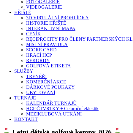
FOTOGALERIE
VIDEOGALERIE
HŘIŠTĚ
3D VIRTUÁLNÍ PROHLÍDKA
HISTORIE HŘIŠTĚ
INTERAKTIVNÍ MAPA
CENÍK
RECIPROCITY PRO ČLENY PARTNERSKÝCH K
MÍSTNÍ PRAVIDLA
SCORE CARD
HRACÍ HCP
REKORDY
GOLFOVÁ ETIKETA
SLUŽBY
TRENÉŘI
KOMERČNÍ AKCE
DÁRKOVÉ POUKAZY
UBYTOVÁNÍ
TURNAJE
KALENDÁŘ TURNAJŮ
HCP ČTVRTKY + Celoroční eklektik
MEZIKLUBOVÁ UTKÁNÍ
KONTAKT
Letní dětské golfové kempy 2026