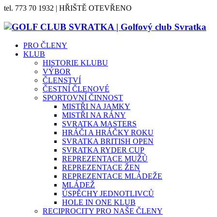
tel. 773 70 1932 | HŘIŠTĚ OTEVŘENO
PRO ČLENY
KLUB
HISTORIE KLUBU
VÝBOR
ČLENSTVÍ
ČESTNÍ ČLENOVÉ
SPORTOVNÍ ČINNOST
MISTŘI NA JAMKY
MISTŘI NA RÁNY
SVRATKA MASTERS
HRÁČI A HRÁČKY ROKU
SVRATKA BRITISH OPEN
SVRATKA RYDER CUP
REPREZENTACE MUŽŮ
REPREZENTACE ŽEN
REPREZENTACE MLÁDEŽE
MLÁDEŽ
ÚSPĚCHY JEDNOTLIVCŮ
HOLE IN ONE KLUB
RECIPROCITY PRO NAŠE ČLENY