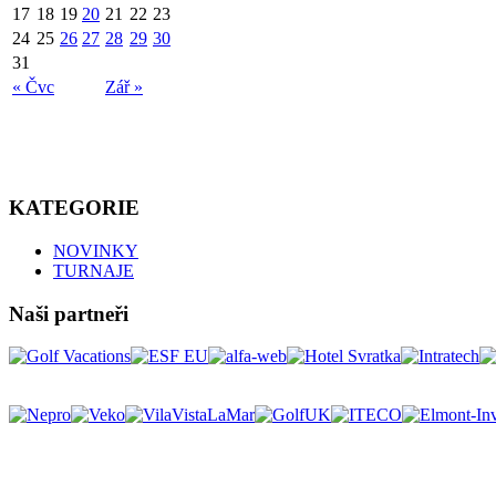
17
18
19
20
21
22
23
24
25
26
27
28
29
30
31
« Čvc
Zář »
KATEGORIE
NOVINKY
TURNAJE
Naši partneři