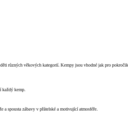
ti různých věkových kategorií. Kempy jsou vhodné jak pro pokročilé hr
ční každý kemp.
že a spousta zábavy v přátelské a motivující atmosféře.