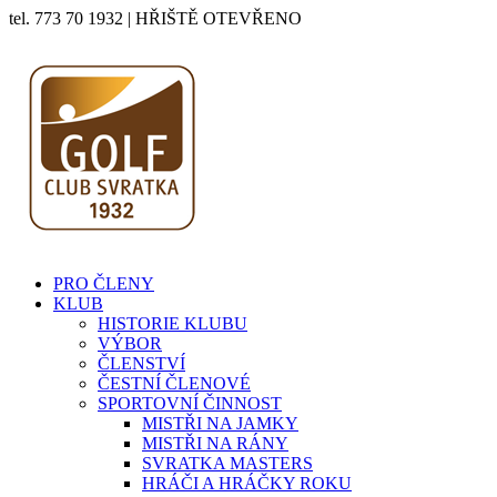
tel. 773 70 1932 | HŘIŠTĚ OTEVŘENO
PRO ČLENY
KLUB
HISTORIE KLUBU
VÝBOR
ČLENSTVÍ
ČESTNÍ ČLENOVÉ
SPORTOVNÍ ČINNOST
MISTŘI NA JAMKY
MISTŘI NA RÁNY
SVRATKA MASTERS
HRÁČI A HRÁČKY ROKU