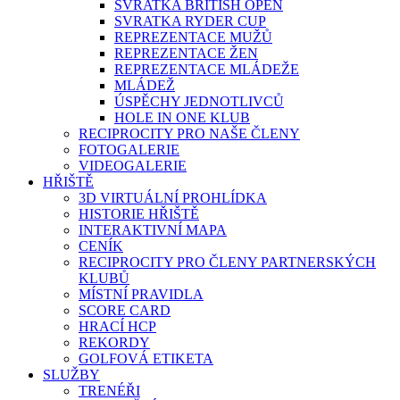
SVRATKA BRITISH OPEN
SVRATKA RYDER CUP
REPREZENTACE MUŽŮ
REPREZENTACE ŽEN
REPREZENTACE MLÁDEŽE
MLÁDEŽ
ÚSPĚCHY JEDNOTLIVCŮ
HOLE IN ONE KLUB
RECIPROCITY PRO NAŠE ČLENY
FOTOGALERIE
VIDEOGALERIE
HŘIŠTĚ
3D VIRTUÁLNÍ PROHLÍDKA
HISTORIE HŘIŠTĚ
INTERAKTIVNÍ MAPA
CENÍK
RECIPROCITY PRO ČLENY PARTNERSKÝCH
KLUBŮ
MÍSTNÍ PRAVIDLA
SCORE CARD
HRACÍ HCP
REKORDY
GOLFOVÁ ETIKETA
SLUŽBY
TRENÉŘI