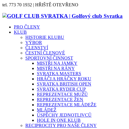
tel. 773 70 1932 | HŘIŠTĚ OTEVŘENO
PRO ČLENY
KLUB
HISTORIE KLUBU
VÝBOR
ČLENSTVÍ
ČESTNÍ ČLENOVÉ
SPORTOVNÍ ČINNOST
MISTŘI NA JAMKY
MISTŘI NA RÁNY
SVRATKA MASTERS
HRÁČI A HRÁČKY ROKU
SVRATKA BRITISH OPEN
SVRATKA RYDER CUP
REPREZENTACE MUŽŮ
REPREZENTACE ŽEN
REPREZENTACE MLÁDEŽE
MLÁDEŽ
ÚSPĚCHY JEDNOTLIVCŮ
HOLE IN ONE KLUB
RECIPROCITY PRO NAŠE ČLENY