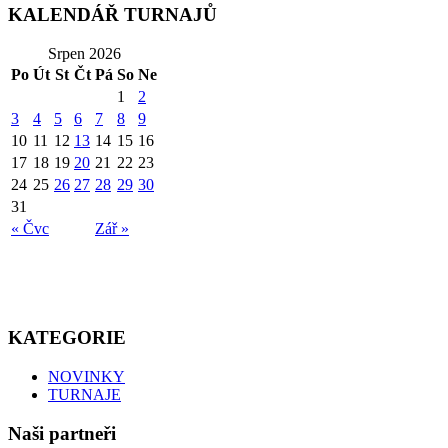
KALENDÁŘ TURNAJŮ
Srpen 2026
Po
Út
St
Čt
Pá
So
Ne
1
2
3
4
5
6
7
8
9
10
11
12
13
14
15
16
17
18
19
20
21
22
23
24
25
26
27
28
29
30
31
« Čvc
Zář »
KATEGORIE
NOVINKY
TURNAJE
Naši partneři