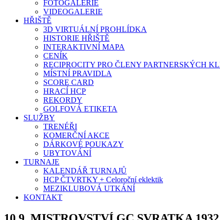
FOTOGALERIE
VIDEOGALERIE
HŘIŠTĚ
3D VIRTUÁLNÍ PROHLÍDKA
HISTORIE HŘIŠTĚ
INTERAKTIVNÍ MAPA
CENÍK
RECIPROCITY PRO ČLENY PARTNERSKÝCH K
MÍSTNÍ PRAVIDLA
SCORE CARD
HRACÍ HCP
REKORDY
GOLFOVÁ ETIKETA
SLUŽBY
TRENÉŘI
KOMERČNÍ AKCE
DÁRKOVÉ POUKAZY
UBYTOVÁNÍ
TURNAJE
KALENDÁŘ TURNAJŮ
HCP ČTVRTKY + Celoroční eklektik
MEZIKLUBOVÁ UTKÁNÍ
KONTAKT
10.9. MISTROVSTVÍ GC SVRATKA 1932 