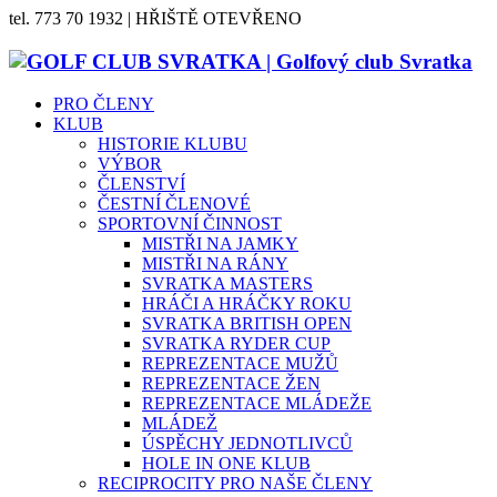
tel. 773 70 1932 | HŘIŠTĚ OTEVŘENO
PRO ČLENY
KLUB
HISTORIE KLUBU
VÝBOR
ČLENSTVÍ
ČESTNÍ ČLENOVÉ
SPORTOVNÍ ČINNOST
MISTŘI NA JAMKY
MISTŘI NA RÁNY
SVRATKA MASTERS
HRÁČI A HRÁČKY ROKU
SVRATKA BRITISH OPEN
SVRATKA RYDER CUP
REPREZENTACE MUŽŮ
REPREZENTACE ŽEN
REPREZENTACE MLÁDEŽE
MLÁDEŽ
ÚSPĚCHY JEDNOTLIVCŮ
HOLE IN ONE KLUB
RECIPROCITY PRO NAŠE ČLENY