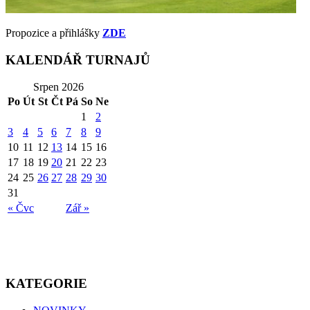
Propozice a přihlášky
ZDE
KALENDÁŘ TURNAJŮ
Srpen 2026
Po
Út
St
Čt
Pá
So
Ne
1
2
3
4
5
6
7
8
9
10
11
12
13
14
15
16
17
18
19
20
21
22
23
24
25
26
27
28
29
30
31
« Čvc
Zář »
KATEGORIE