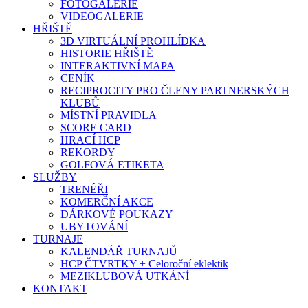
FOTOGALERIE
VIDEOGALERIE
HŘIŠTĚ
3D VIRTUÁLNÍ PROHLÍDKA
HISTORIE HŘIŠTĚ
INTERAKTIVNÍ MAPA
CENÍK
RECIPROCITY PRO ČLENY PARTNERSKÝCH
KLUBŮ
MÍSTNÍ PRAVIDLA
SCORE CARD
HRACÍ HCP
REKORDY
GOLFOVÁ ETIKETA
SLUŽBY
TRENÉŘI
KOMERČNÍ AKCE
DÁRKOVÉ POUKAZY
UBYTOVÁNÍ
TURNAJE
KALENDÁŘ TURNAJŮ
HCP ČTVRTKY + Celoroční eklektik
MEZIKLUBOVÁ UTKÁNÍ
KONTAKT