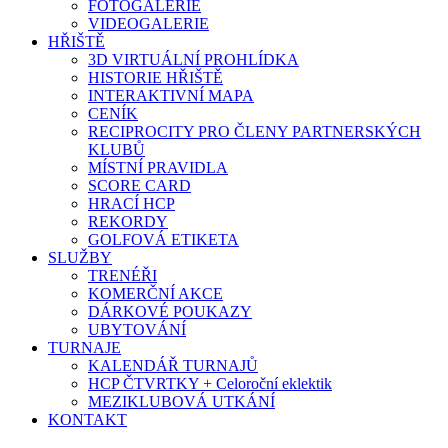
FOTOGALERIE
VIDEOGALERIE
HŘIŠTĚ
3D VIRTUÁLNÍ PROHLÍDKA
HISTORIE HŘIŠTĚ
INTERAKTIVNÍ MAPA
CENÍK
RECIPROCITY PRO ČLENY PARTNERSKÝCH
KLUBŮ
MÍSTNÍ PRAVIDLA
SCORE CARD
HRACÍ HCP
REKORDY
GOLFOVÁ ETIKETA
SLUŽBY
TRENÉŘI
KOMERČNÍ AKCE
DÁRKOVÉ POUKAZY
UBYTOVÁNÍ
TURNAJE
KALENDÁŘ TURNAJŮ
HCP ČTVRTKY + Celoroční eklektik
MEZIKLUBOVÁ UTKÁNÍ
KONTAKT