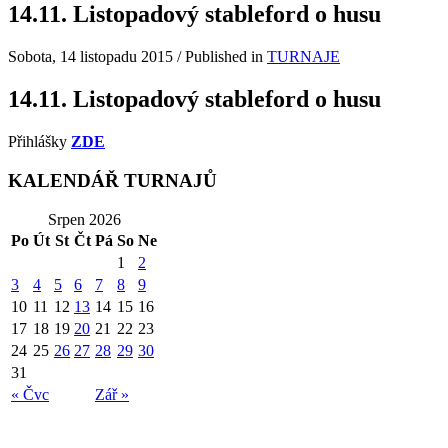
14.11. Listopadový stableford o husu
Sobota, 14 listopadu 2015
/
Published in
TURNAJE
14.11. Listopadový stableford o husu
Přihlášky
ZDE
KALENDÁŘ TURNAJŮ
Srpen 2026
Po
Út
St
Čt
Pá
So
Ne
1
2
3
4
5
6
7
8
9
10
11
12
13
14
15
16
17
18
19
20
21
22
23
24
25
26
27
28
29
30
31
« Čvc
Zář »