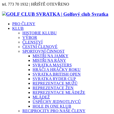
tel. 773 70 1932 | HŘIŠTĚ OTEVŘENO
PRO ČLENY
KLUB
HISTORIE KLUBU
VÝBOR
ČLENSTVÍ
ČESTNÍ ČLENOVÉ
SPORTOVNÍ ČINNOST
MISTŘI NA JAMKY
MISTŘI NA RÁNY
SVRATKA MASTERS
HRÁČI A HRÁČKY ROKU
SVRATKA BRITISH OPEN
SVRATKA RYDER CUP
REPREZENTACE MUŽŮ
REPREZENTACE ŽEN
REPREZENTACE MLÁDEŽE
MLÁDEŽ
ÚSPĚCHY JEDNOTLIVCŮ
HOLE IN ONE KLUB
RECIPROCITY PRO NAŠE ČLENY