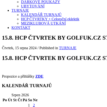
DÁRKOVÉ POUKAZY
UBYTOVÁNÍ
TURNAJE
KALENDÁŘ TURNAJŮ
HCP ČTVRTKY + Celoroční eklektik
MEZIKLUBOVÁ UTKÁNÍ
KONTAKT
15.8. HCP ČTVRTEK BY GOLFUK.CZ ST
Čtvrtek, 15 srpna 2024
/
Published in
TURNAJE
15.8. HCP ČTVRTEK BY GOLFUK.CZ ST
Propozice a přihlášky
ZDE
KALENDÁŘ TURNAJŮ
Srpen 2026
Po
Út
St
Čt
Pá
So
Ne
1
2