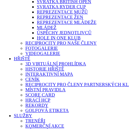
SVRATKA BRITISH OPEN
SVRATKA RYDER CUP
REPREZENTACE MUŽŮ
REPREZENTACE ŽEN
REPREZENTACE MLÁDEŽE
MLÁDEŽ
ÚSPĚCHY JEDNOTLIVCŮ
HOLE IN ONE KLUB
RECIPROCITY PRO NAŠE ČLENY
FOTOGALERIE
VIDEOGALERIE
HŘIŠTĚ
3D VIRTUÁLNÍ PROHLÍDKA
HISTORIE HŘIŠTĚ
INTERAKTIVNÍ MAPA
CENÍK
RECIPROCITY PRO ČLENY PARTNERSKÝCH K
MÍSTNÍ PRAVIDLA
SCORE CARD
HRACÍ HCP
REKORDY
GOLFOVÁ ETIKETA
SLUŽBY
TRENÉŘI
KOMERČNÍ AKCE