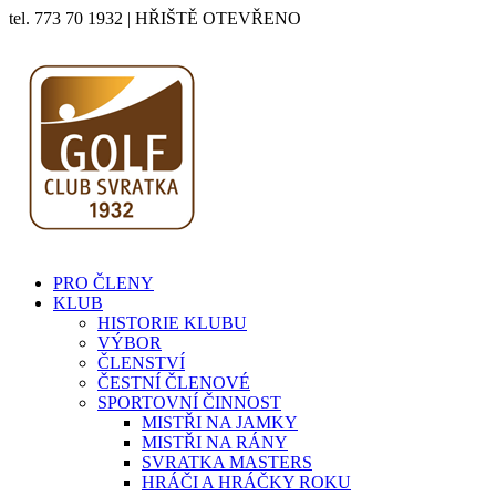
tel. 773 70 1932 | HŘIŠTĚ OTEVŘENO
PRO ČLENY
KLUB
HISTORIE KLUBU
VÝBOR
ČLENSTVÍ
ČESTNÍ ČLENOVÉ
SPORTOVNÍ ČINNOST
MISTŘI NA JAMKY
MISTŘI NA RÁNY
SVRATKA MASTERS
HRÁČI A HRÁČKY ROKU