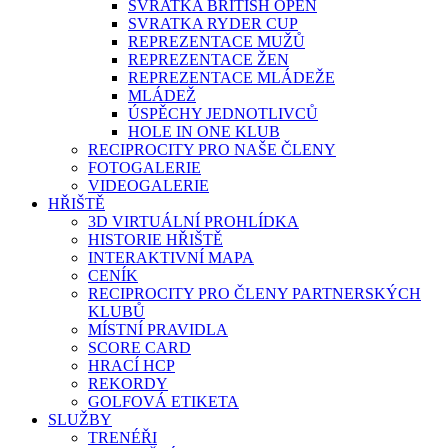
SVRATKA BRITISH OPEN
SVRATKA RYDER CUP
REPREZENTACE MUŽŮ
REPREZENTACE ŽEN
REPREZENTACE MLÁDEŽE
MLÁDEŽ
ÚSPĚCHY JEDNOTLIVCŮ
HOLE IN ONE KLUB
RECIPROCITY PRO NAŠE ČLENY
FOTOGALERIE
VIDEOGALERIE
HŘIŠTĚ
3D VIRTUÁLNÍ PROHLÍDKA
HISTORIE HŘIŠTĚ
INTERAKTIVNÍ MAPA
CENÍK
RECIPROCITY PRO ČLENY PARTNERSKÝCH
KLUBŮ
MÍSTNÍ PRAVIDLA
SCORE CARD
HRACÍ HCP
REKORDY
GOLFOVÁ ETIKETA
SLUŽBY
TRENÉŘI