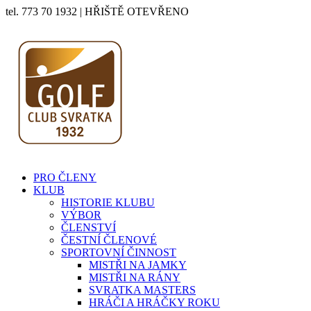
tel. 773 70 1932 | HŘIŠTĚ OTEVŘENO
PRO ČLENY
KLUB
HISTORIE KLUBU
VÝBOR
ČLENSTVÍ
ČESTNÍ ČLENOVÉ
SPORTOVNÍ ČINNOST
MISTŘI NA JAMKY
MISTŘI NA RÁNY
SVRATKA MASTERS
HRÁČI A HRÁČKY ROKU