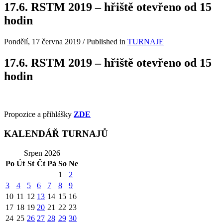
17.6. RSTM 2019 – hřiště otevřeno od 15
hodin
Pondělí, 17 června 2019
/
Published in
TURNAJE
17.6. RSTM 2019 – hřiště otevřeno od 15
hodin
Propozice a přihlášky
ZDE
KALENDÁŘ TURNAJŮ
Srpen 2026
Po
Út
St
Čt
Pá
So
Ne
1
2
3
4
5
6
7
8
9
10
11
12
13
14
15
16
17
18
19
20
21
22
23
24
25
26
27
28
29
30