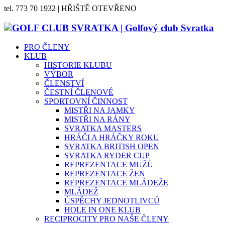
tel. 773 70 1932 | HŘIŠTĚ OTEVŘENO
PRO ČLENY
KLUB
HISTORIE KLUBU
VÝBOR
ČLENSTVÍ
ČESTNÍ ČLENOVÉ
SPORTOVNÍ ČINNOST
MISTŘI NA JAMKY
MISTŘI NA RÁNY
SVRATKA MASTERS
HRÁČI A HRÁČKY ROKU
SVRATKA BRITISH OPEN
SVRATKA RYDER CUP
REPREZENTACE MUŽŮ
REPREZENTACE ŽEN
REPREZENTACE MLÁDEŽE
MLÁDEŽ
ÚSPĚCHY JEDNOTLIVCŮ
HOLE IN ONE KLUB
RECIPROCITY PRO NAŠE ČLENY