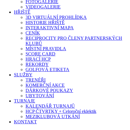
FOTOGALERIE
VIDEOGALERIE
HŘIŠTĚ
3D VIRTUÁLNÍ PROHLÍDKA
HISTORIE HŘIŠTĚ
INTERAKTIVNÍ MAPA
CENÍK
RECIPROCITY PRO ČLENY PARTNERSKÝCH
KLUBŮ
MÍSTNÍ PRAVIDLA
SCORE CARD
HRACÍ HCP
REKORDY
GOLFOVÁ ETIKETA
SLUŽBY
TRENÉŘI
KOMERČNÍ AKCE
DÁRKOVÉ POUKAZY
UBYTOVÁNÍ
TURNAJE
KALENDÁŘ TURNAJŮ
HCP ČTVRTKY + Celoroční eklektik
MEZIKLUBOVÁ UTKÁNÍ
KONTAKT