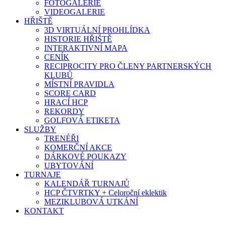
FOTOGALERIE
VIDEOGALERIE
HŘIŠTĚ
3D VIRTUÁLNÍ PROHLÍDKA
HISTORIE HŘIŠTĚ
INTERAKTIVNÍ MAPA
CENÍK
RECIPROCITY PRO ČLENY PARTNERSKÝCH
KLUBŮ
MÍSTNÍ PRAVIDLA
SCORE CARD
HRACÍ HCP
REKORDY
GOLFOVÁ ETIKETA
SLUŽBY
TRENÉŘI
KOMERČNÍ AKCE
DÁRKOVÉ POUKAZY
UBYTOVÁNÍ
TURNAJE
KALENDÁŘ TURNAJŮ
HCP ČTVRTKY + Celoroční eklektik
MEZIKLUBOVÁ UTKÁNÍ
KONTAKT