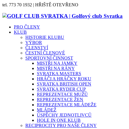
tel. 773 70 1932 | HŘIŠTĚ OTEVŘENO
PRO ČLENY
KLUB
HISTORIE KLUBU
VÝBOR
ČLENSTVÍ
ČESTNÍ ČLENOVÉ
SPORTOVNÍ ČINNOST
MISTŘI NA JAMKY
MISTŘI NA RÁNY
SVRATKA MASTERS
HRÁČI A HRÁČKY ROKU
SVRATKA BRITISH OPEN
SVRATKA RYDER CUP
REPREZENTACE MUŽŮ
REPREZENTACE ŽEN
REPREZENTACE MLÁDEŽE
MLÁDEŽ
ÚSPĚCHY JEDNOTLIVCŮ
HOLE IN ONE KLUB
RECIPROCITY PRO NAŠE ČLENY