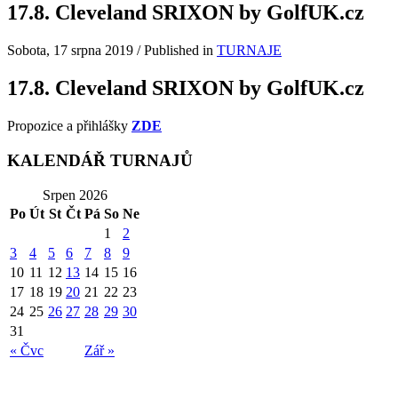
17.8. Cleveland SRIXON by GolfUK.cz
Sobota, 17 srpna 2019
/
Published in
TURNAJE
17.8. Cleveland SRIXON by GolfUK.cz
Propozice a přihlášky
ZDE
KALENDÁŘ TURNAJŮ
Srpen 2026
Po
Út
St
Čt
Pá
So
Ne
1
2
3
4
5
6
7
8
9
10
11
12
13
14
15
16
17
18
19
20
21
22
23
24
25
26
27
28
29
30
31
« Čvc
Zář »