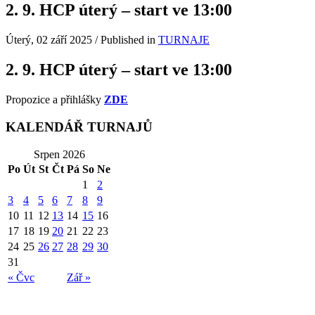
2. 9. HCP úterý – start ve 13:00
Úterý, 02 září 2025
/
Published in
TURNAJE
2. 9. HCP úterý – start ve 13:00
Propozice a přihlášky
ZDE
KALENDÁŘ TURNAJŮ
Srpen 2026
Po
Út
St
Čt
Pá
So
Ne
1
2
3
4
5
6
7
8
9
10
11
12
13
14
15
16
17
18
19
20
21
22
23
24
25
26
27
28
29
30
31
« Čvc
Zář »