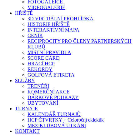
FOTOGALERIE
VIDEOGALERIE
HŘIŠTĚ
3D VIRTUÁLNÍ PROHLÍDKA
HISTORIE HŘIŠTĚ
INTERAKTIVNÍ MAPA
CENÍK
RECIPROCITY PRO ČLENY PARTNERSKÝCH
KLUBŮ
MÍSTNÍ PRAVIDLA
SCORE CARD
HRACÍ HCP
REKORDY
GOLFOVÁ ETIKETA
SLUŽBY
TRENÉŘI
KOMERČNÍ AKCE
DÁRKOVÉ POUKAZY
UBYTOVÁNÍ
TURNAJE
KALENDÁŘ TURNAJŮ
HCP ČTVRTKY + Celoroční eklektik
MEZIKLUBOVÁ UTKÁNÍ
KONTAKT