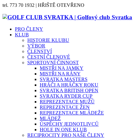
tel. 773 70 1932 | HŘIŠTĚ OTEVŘENO
PRO ČLENY
KLUB
HISTORIE KLUBU
VÝBOR
ČLENSTVÍ
ČESTNÍ ČLENOVÉ
SPORTOVNÍ ČINNOST
MISTŘI NA JAMKY
MISTŘI NA RÁNY
SVRATKA MASTERS
HRÁČI A HRÁČKY ROKU
SVRATKA BRITISH OPEN
SVRATKA RYDER CUP
REPREZENTACE MUŽŮ
REPREZENTACE ŽEN
REPREZENTACE MLÁDEŽE
MLÁDEŽ
ÚSPĚCHY JEDNOTLIVCŮ
HOLE IN ONE KLUB
RECIPROCITY PRO NAŠE ČLENY