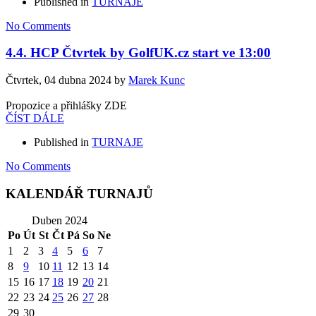
Published in
TURNAJE
No Comments
4.4. HCP Čtvrtek by GolfUK.cz start ve 13:00
Čtvrtek, 04 dubna 2024
by
Marek Kunc
Propozice a přihlášky ZDE
ČÍST DÁLE
Published in
TURNAJE
No Comments
KALENDÁŘ TURNAJŮ
Duben 2024
Po
Út
St
Čt
Pá
So
Ne
1
2
3
4
5
6
7
8
9
10
11
12
13
14
15
16
17
18
19
20
21
22
23
24
25
26
27
28
29
30