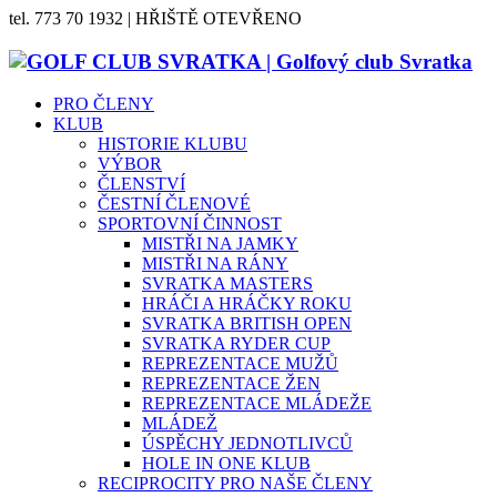
tel. 773 70 1932 | HŘIŠTĚ OTEVŘENO
PRO ČLENY
KLUB
HISTORIE KLUBU
VÝBOR
ČLENSTVÍ
ČESTNÍ ČLENOVÉ
SPORTOVNÍ ČINNOST
MISTŘI NA JAMKY
MISTŘI NA RÁNY
SVRATKA MASTERS
HRÁČI A HRÁČKY ROKU
SVRATKA BRITISH OPEN
SVRATKA RYDER CUP
REPREZENTACE MUŽŮ
REPREZENTACE ŽEN
REPREZENTACE MLÁDEŽE
MLÁDEŽ
ÚSPĚCHY JEDNOTLIVCŮ
HOLE IN ONE KLUB
RECIPROCITY PRO NAŠE ČLENY