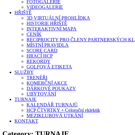
FOTOGALERIE
VIDEOGALERIE
HŘIŠTĚ
3D VIRTUÁLNÍ PROHLÍDKA
HISTORIE HŘIŠTĚ
INTERAKTIVNÍ MAPA
CENÍK
RECIPROCITY PRO ČLENY PARTNERSKÝCH K
MÍSTNÍ PRAVIDLA
SCORE CARD
HRACÍ HCP
REKORDY
GOLFOVÁ ETIKETA
SLUŽBY
TRENÉŘI
KOMERČNÍ AKCE
DÁRKOVÉ POUKAZY
UBYTOVÁNÍ
TURNAJE
KALENDÁŘ TURNAJŮ
HCP ČTVRTKY + Celoroční eklektik
MEZIKLUBOVÁ UTKÁNÍ
KONTAKT
Category: TURNAJE