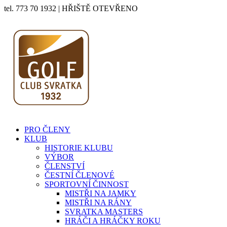
tel. 773 70 1932 | HŘIŠTĚ OTEVŘENO
PRO ČLENY
KLUB
HISTORIE KLUBU
VÝBOR
ČLENSTVÍ
ČESTNÍ ČLENOVÉ
SPORTOVNÍ ČINNOST
MISTŘI NA JAMKY
MISTŘI NA RÁNY
SVRATKA MASTERS
HRÁČI A HRÁČKY ROKU