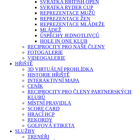
SVRATKA BRITISH OPEN
SVRATKA RYDER CUP
REPREZENTACE MUŽŮ
REPREZENTACE ŽEN
REPREZENTACE MLÁDEŽE
MLÁDEŽ
ÚSPĚCHY JEDNOTLIVCŮ
HOLE IN ONE KLUB
RECIPROCITY PRO NAŠE ČLENY
FOTOGALERIE
VIDEOGALERIE
HŘIŠTĚ
3D VIRTUÁLNÍ PROHLÍDKA
HISTORIE HŘIŠTĚ
INTERAKTIVNÍ MAPA
CENÍK
RECIPROCITY PRO ČLENY PARTNERSKÝCH
KLUBŮ
MÍSTNÍ PRAVIDLA
SCORE CARD
HRACÍ HCP
REKORDY
GOLFOVÁ ETIKETA
SLUŽBY
TRENÉŘI