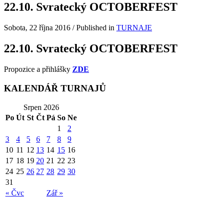
22.10. Svratecký OCTOBERFEST
Sobota, 22 října 2016
/
Published in
TURNAJE
22.10. Svratecký OCTOBERFEST
Propozice a přihlášky
ZDE
KALENDÁŘ TURNAJŮ
Srpen 2026
Po
Út
St
Čt
Pá
So
Ne
1
2
3
4
5
6
7
8
9
10
11
12
13
14
15
16
17
18
19
20
21
22
23
24
25
26
27
28
29
30
31
« Čvc
Zář »