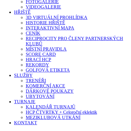
FOTOGALERIE
VIDEOGALERIE
HŘIŠTĚ
3D VIRTUÁLNÍ PROHLÍDKA
HISTORIE HŘIŠTĚ
INTERAKTIVNÍ MAPA
CENÍK
RECIPROCITY PRO ČLENY PARTNERSKÝCH
KLUBŮ
MÍSTNÍ PRAVIDLA
SCORE CARD
HRACÍ HCP
REKORDY
GOLFOVÁ ETIKETA
SLUŽBY
TRENÉŘI
KOMERČNÍ AKCE
DÁRKOVÉ POUKAZY
UBYTOVÁNÍ
TURNAJE
KALENDÁŘ TURNAJŮ
HCP ČTVRTKY + Celoroční eklektik
MEZIKLUBOVÁ UTKÁNÍ
KONTAKT