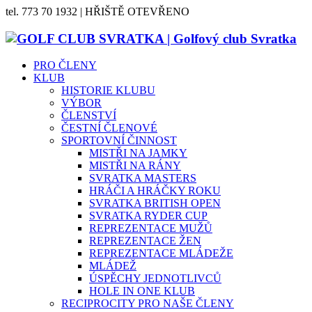
tel. 773 70 1932 | HŘIŠTĚ OTEVŘENO
PRO ČLENY
KLUB
HISTORIE KLUBU
VÝBOR
ČLENSTVÍ
ČESTNÍ ČLENOVÉ
SPORTOVNÍ ČINNOST
MISTŘI NA JAMKY
MISTŘI NA RÁNY
SVRATKA MASTERS
HRÁČI A HRÁČKY ROKU
SVRATKA BRITISH OPEN
SVRATKA RYDER CUP
REPREZENTACE MUŽŮ
REPREZENTACE ŽEN
REPREZENTACE MLÁDEŽE
MLÁDEŽ
ÚSPĚCHY JEDNOTLIVCŮ
HOLE IN ONE KLUB
RECIPROCITY PRO NAŠE ČLENY