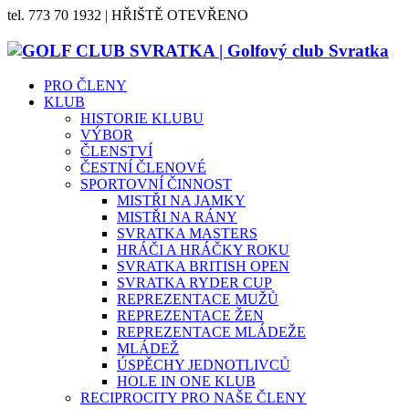
tel. 773 70 1932 | HŘIŠTĚ OTEVŘENO
PRO ČLENY
KLUB
HISTORIE KLUBU
VÝBOR
ČLENSTVÍ
ČESTNÍ ČLENOVÉ
SPORTOVNÍ ČINNOST
MISTŘI NA JAMKY
MISTŘI NA RÁNY
SVRATKA MASTERS
HRÁČI A HRÁČKY ROKU
SVRATKA BRITISH OPEN
SVRATKA RYDER CUP
REPREZENTACE MUŽŮ
REPREZENTACE ŽEN
REPREZENTACE MLÁDEŽE
MLÁDEŽ
ÚSPĚCHY JEDNOTLIVCŮ
HOLE IN ONE KLUB
RECIPROCITY PRO NAŠE ČLENY