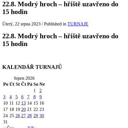
22.8. Modrý hroch – hřiště uzavřeno do
15 hodin
Úterý, 22 srpna 2023
/
Published in
TURNAJE
22.8. Modrý hroch – hřiště uzavřeno do
15 hodin
KALENDÁŘ TURNAJŮ
Srpen 2026
Po
Út
St
Čt
Pá
So
Ne
1
2
3
4
5
6
7
8
9
10
11
12
13
14
15
16
17
18
19
20
21
22
23
24
25
26
27
28
29
30
31