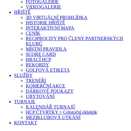
FOTOGALERIE
VIDEOGALERIE
HŘIŠTĚ
3D VIRTUÁLNÍ PROHLÍDKA
HISTORIE HŘIŠTĚ
INTERAKTIVNÍ MAPA
CENÍK
RECIPROCITY PRO ČLENY PARTNERSKÝCH
KLUBŮ
MÍSTNÍ PRAVIDLA
SCORE CARD
HRACÍ HCP
REKORDY
GOLFOVÁ ETIKETA
SLUŽBY
TRENÉŘI
KOMERČNÍ AKCE
DÁRKOVÉ POUKAZY
UBYTOVÁNÍ
TURNAJE
KALENDÁŘ TURNAJŮ
HCP ČTVRTKY + Celoroční eklektik
MEZIKLUBOVÁ UTKÁNÍ
KONTAKT