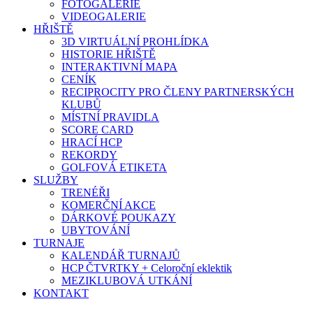
FOTOGALERIE
VIDEOGALERIE
HŘIŠTĚ
3D VIRTUÁLNÍ PROHLÍDKA
HISTORIE HŘIŠTĚ
INTERAKTIVNÍ MAPA
CENÍK
RECIPROCITY PRO ČLENY PARTNERSKÝCH
KLUBŮ
MÍSTNÍ PRAVIDLA
SCORE CARD
HRACÍ HCP
REKORDY
GOLFOVÁ ETIKETA
SLUŽBY
TRENÉŘI
KOMERČNÍ AKCE
DÁRKOVÉ POUKAZY
UBYTOVÁNÍ
TURNAJE
KALENDÁŘ TURNAJŮ
HCP ČTVRTKY + Celoroční eklektik
MEZIKLUBOVÁ UTKÁNÍ
KONTAKT