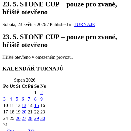
23. 5. STONE CUP – pouze pro zvané,
hřiště otevřeno
Sobota, 23 května 2026
/
Published in
TURNAJE
23. 5. STONE CUP – pouze pro zvané,
hřiště otevřeno
Hřiště otevřeno v omezeném provozu.
KALENDÁŘ TURNAJŮ
Srpen 2026
Po
Út
St
Čt
Pá
So
Ne
1
2
3
4
5
6
7
8
9
10
11
12
13
14
15
16
17
18
19
20
21
22
23
24
25
26
27
28
29
30
31