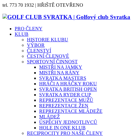
tel. 773 70 1932 | HŘIŠTĚ OTEVŘENO
PRO ČLENY
KLUB
HISTORIE KLUBU
VÝBOR
ČLENSTVÍ
ČESTNÍ ČLENOVÉ
SPORTOVNÍ ČINNOST
MISTŘI NA JAMKY
MISTŘI NA RÁNY
SVRATKA MASTERS
HRÁČI A HRÁČKY ROKU
SVRATKA BRITISH OPEN
SVRATKA RYDER CUP
REPREZENTACE MUŽŮ
REPREZENTACE ŽEN
REPREZENTACE MLÁDEŽE
MLÁDEŽ
ÚSPĚCHY JEDNOTLIVCŮ
HOLE IN ONE KLUB
RECIPROCITY PRO NAŠE ČLENY