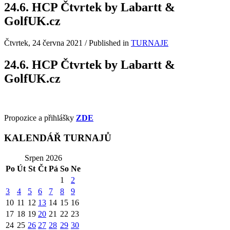
24.6. HCP Čtvrtek by Labartt &
GolfUK.cz
Čtvrtek, 24 června 2021
/
Published in
TURNAJE
24.6. HCP Čtvrtek by Labartt &
GolfUK.cz
Propozice a přihlášky
ZDE
KALENDÁŘ TURNAJŮ
Srpen 2026
Po
Út
St
Čt
Pá
So
Ne
1
2
3
4
5
6
7
8
9
10
11
12
13
14
15
16
17
18
19
20
21
22
23
24
25
26
27
28
29
30