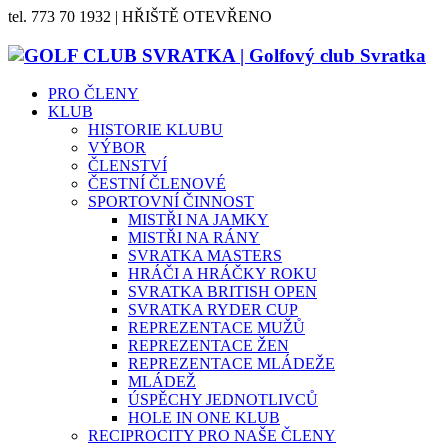
tel. 773 70 1932 | HŘIŠTĚ OTEVŘENO
PRO ČLENY
KLUB
HISTORIE KLUBU
VÝBOR
ČLENSTVÍ
ČESTNÍ ČLENOVÉ
SPORTOVNÍ ČINNOST
MISTŘI NA JAMKY
MISTŘI NA RÁNY
SVRATKA MASTERS
HRÁČI A HRÁČKY ROKU
SVRATKA BRITISH OPEN
SVRATKA RYDER CUP
REPREZENTACE MUŽŮ
REPREZENTACE ŽEN
REPREZENTACE MLÁDEŽE
MLÁDEŽ
ÚSPĚCHY JEDNOTLIVCŮ
HOLE IN ONE KLUB
RECIPROCITY PRO NAŠE ČLENY