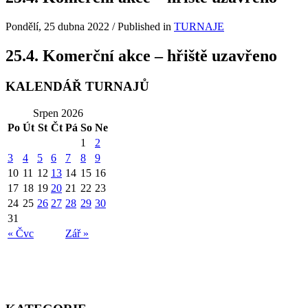
Pondělí, 25 dubna 2022
/
Published in
TURNAJE
25.4. Komerční akce – hřiště uzavřeno
KALENDÁŘ TURNAJŮ
Srpen 2026
Po
Út
St
Čt
Pá
So
Ne
1
2
3
4
5
6
7
8
9
10
11
12
13
14
15
16
17
18
19
20
21
22
23
24
25
26
27
28
29
30
31
« Čvc
Zář »