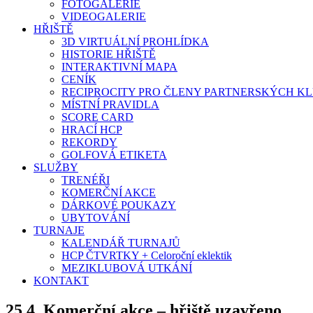
FOTOGALERIE
VIDEOGALERIE
HŘIŠTĚ
3D VIRTUÁLNÍ PROHLÍDKA
HISTORIE HŘIŠTĚ
INTERAKTIVNÍ MAPA
CENÍK
RECIPROCITY PRO ČLENY PARTNERSKÝCH K
MÍSTNÍ PRAVIDLA
SCORE CARD
HRACÍ HCP
REKORDY
GOLFOVÁ ETIKETA
SLUŽBY
TRENÉŘI
KOMERČNÍ AKCE
DÁRKOVÉ POUKAZY
UBYTOVÁNÍ
TURNAJE
KALENDÁŘ TURNAJŮ
HCP ČTVRTKY + Celoroční eklektik
MEZIKLUBOVÁ UTKÁNÍ
KONTAKT
25.4. Komerční akce – hřiště uzavřeno