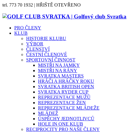
tel. 773 70 1932 | HŘIŠTĚ OTEVŘENO
PRO ČLENY
KLUB
HISTORIE KLUBU
VÝBOR
ČLENSTVÍ
ČESTNÍ ČLENOVÉ
SPORTOVNÍ ČINNOST
MISTŘI NA JAMKY
MISTŘI NA RÁNY
SVRATKA MASTERS
HRÁČI A HRÁČKY ROKU
SVRATKA BRITISH OPEN
SVRATKA RYDER CUP
REPREZENTACE MUŽŮ
REPREZENTACE ŽEN
REPREZENTACE MLÁDEŽE
MLÁDEŽ
ÚSPĚCHY JEDNOTLIVCŮ
HOLE IN ONE KLUB
RECIPROCITY PRO NAŠE ČLENY