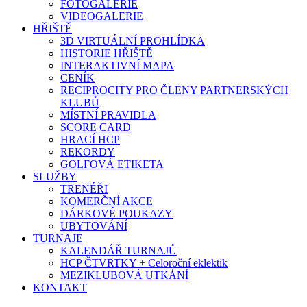
FOTOGALERIE
VIDEOGALERIE
HŘIŠTĚ
3D VIRTUÁLNÍ PROHLÍDKA
HISTORIE HŘIŠTĚ
INTERAKTIVNÍ MAPA
CENÍK
RECIPROCITY PRO ČLENY PARTNERSKÝCH
KLUBŮ
MÍSTNÍ PRAVIDLA
SCORE CARD
HRACÍ HCP
REKORDY
GOLFOVÁ ETIKETA
SLUŽBY
TRENÉŘI
KOMERČNÍ AKCE
DÁRKOVÉ POUKAZY
UBYTOVÁNÍ
TURNAJE
KALENDÁŘ TURNAJŮ
HCP ČTVRTKY + Celoroční eklektik
MEZIKLUBOVÁ UTKÁNÍ
KONTAKT