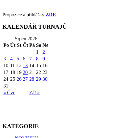
Propozice a přihlášky
ZDE
KALENDÁŘ TURNAJŮ
Srpen 2026
Po
Út
St
Čt
Pá
So
Ne
1
2
3
4
5
6
7
8
9
10
11
12
13
14
15
16
17
18
19
20
21
22
23
24
25
26
27
28
29
30
31
« Čvc
Zář »
KATEGORIE