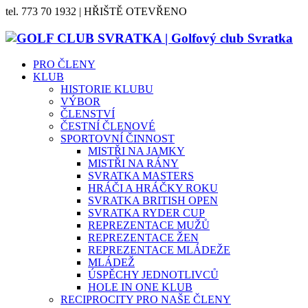
tel. 773 70 1932 | HŘIŠTĚ OTEVŘENO
PRO ČLENY
KLUB
HISTORIE KLUBU
VÝBOR
ČLENSTVÍ
ČESTNÍ ČLENOVÉ
SPORTOVNÍ ČINNOST
MISTŘI NA JAMKY
MISTŘI NA RÁNY
SVRATKA MASTERS
HRÁČI A HRÁČKY ROKU
SVRATKA BRITISH OPEN
SVRATKA RYDER CUP
REPREZENTACE MUŽŮ
REPREZENTACE ŽEN
REPREZENTACE MLÁDEŽE
MLÁDEŽ
ÚSPĚCHY JEDNOTLIVCŮ
HOLE IN ONE KLUB
RECIPROCITY PRO NAŠE ČLENY