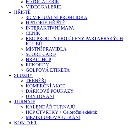
FOTOGALERIE
VIDEOGALERIE
HŘIŠTĚ
3D VIRTUÁLNÍ PROHLÍDKA
HISTORIE HŘIŠTĚ
INTERAKTIVNÍ MAPA
CENÍK
RECIPROCITY PRO ČLENY PARTNERSKÝCH
KLUBŮ
MÍSTNÍ PRAVIDLA
SCORE CARD
HRACÍ HCP
REKORDY
GOLFOVÁ ETIKETA
SLUŽBY
TRENÉŘI
KOMERČNÍ AKCE
DÁRKOVÉ POUKAZY
UBYTOVÁNÍ
TURNAJE
KALENDÁŘ TURNAJŮ
HCP ČTVRTKY + Celoroční eklektik
MEZIKLUBOVÁ UTKÁNÍ
KONTAKT