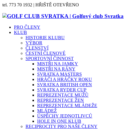
tel. 773 70 1932 | HŘIŠTĚ OTEVŘENO
PRO ČLENY
KLUB
HISTORIE KLUBU
VÝBOR
ČLENSTVÍ
ČESTNÍ ČLENOVÉ
SPORTOVNÍ ČINNOST
MISTŘI NA JAMKY
MISTŘI NA RÁNY
SVRATKA MASTERS
HRÁČI A HRÁČKY ROKU
SVRATKA BRITISH OPEN
SVRATKA RYDER CUP
REPREZENTACE MUŽŮ
REPREZENTACE ŽEN
REPREZENTACE MLÁDEŽE
MLÁDEŽ
ÚSPĚCHY JEDNOTLIVCŮ
HOLE IN ONE KLUB
RECIPROCITY PRO NAŠE ČLENY