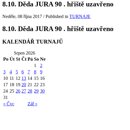
8.10. Děda JURA 90 . hřiště uzavřeno
Neděle, 08 října 2017
/
Published in
TURNAJE
8.10. Děda JURA 90 . hřiště uzavřeno
KALENDÁŘ TURNAJŮ
Srpen 2026
Po
Út
St
Čt
Pá
So
Ne
1
2
3
4
5
6
7
8
9
10
11
12
13
14
15
16
17
18
19
20
21
22
23
24
25
26
27
28
29
30
31
« Čvc
Zář »