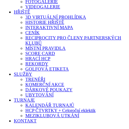
FOTOGALERIE
VIDEOGALERIE
HŘIŠTĚ
3D VIRTUÁLNÍ PROHLÍDKA
HISTORIE HŘIŠTĚ
INTERAKTIVNÍ MAPA
CENÍK
RECIPROCITY PRO ČLENY PARTNERSKÝCH
KLUBŮ
MÍSTNÍ PRAVIDLA
SCORE CARD
HRACÍ HCP
REKORDY
GOLFOVÁ ETIKETA
SLUŽBY
TRENÉŘI
KOMERČNÍ AKCE
DÁRKOVÉ POUKAZY
UBYTOVÁNÍ
TURNAJE
KALENDÁŘ TURNAJŮ
HCP ČTVRTKY + Celoroční eklektik
MEZIKLUBOVÁ UTKÁNÍ
KONTAKT