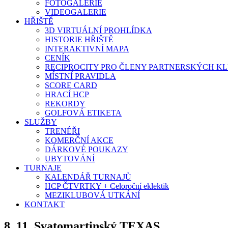
FOTOGALERIE
VIDEOGALERIE
HŘIŠTĚ
3D VIRTUÁLNÍ PROHLÍDKA
HISTORIE HŘIŠTĚ
INTERAKTIVNÍ MAPA
CENÍK
RECIPROCITY PRO ČLENY PARTNERSKÝCH K
MÍSTNÍ PRAVIDLA
SCORE CARD
HRACÍ HCP
REKORDY
GOLFOVÁ ETIKETA
SLUŽBY
TRENÉŘI
KOMERČNÍ AKCE
DÁRKOVÉ POUKAZY
UBYTOVÁNÍ
TURNAJE
KALENDÁŘ TURNAJŮ
HCP ČTVRTKY + Celoroční eklektik
MEZIKLUBOVÁ UTKÁNÍ
KONTAKT
8. 11. Svatomartinský TEXAS