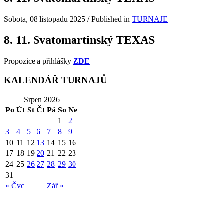
Sobota, 08 listopadu 2025
/
Published in
TURNAJE
8. 11. Svatomartinský TEXAS
Propozice a přihlášky
ZDE
KALENDÁŘ TURNAJŮ
Srpen 2026
Po
Út
St
Čt
Pá
So
Ne
1
2
3
4
5
6
7
8
9
10
11
12
13
14
15
16
17
18
19
20
21
22
23
24
25
26
27
28
29
30
31
« Čvc
Zář »