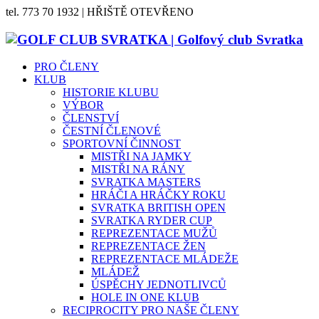
tel. 773 70 1932 | HŘIŠTĚ OTEVŘENO
PRO ČLENY
KLUB
HISTORIE KLUBU
VÝBOR
ČLENSTVÍ
ČESTNÍ ČLENOVÉ
SPORTOVNÍ ČINNOST
MISTŘI NA JAMKY
MISTŘI NA RÁNY
SVRATKA MASTERS
HRÁČI A HRÁČKY ROKU
SVRATKA BRITISH OPEN
SVRATKA RYDER CUP
REPREZENTACE MUŽŮ
REPREZENTACE ŽEN
REPREZENTACE MLÁDEŽE
MLÁDEŽ
ÚSPĚCHY JEDNOTLIVCŮ
HOLE IN ONE KLUB
RECIPROCITY PRO NAŠE ČLENY