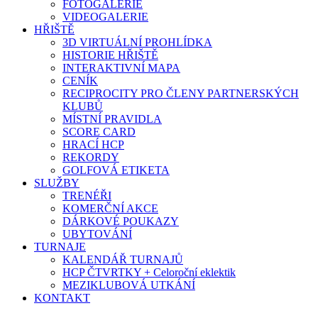
FOTOGALERIE
VIDEOGALERIE
HŘIŠTĚ
3D VIRTUÁLNÍ PROHLÍDKA
HISTORIE HŘIŠTĚ
INTERAKTIVNÍ MAPA
CENÍK
RECIPROCITY PRO ČLENY PARTNERSKÝCH
KLUBŮ
MÍSTNÍ PRAVIDLA
SCORE CARD
HRACÍ HCP
REKORDY
GOLFOVÁ ETIKETA
SLUŽBY
TRENÉŘI
KOMERČNÍ AKCE
DÁRKOVÉ POUKAZY
UBYTOVÁNÍ
TURNAJE
KALENDÁŘ TURNAJŮ
HCP ČTVRTKY + Celoroční eklektik
MEZIKLUBOVÁ UTKÁNÍ
KONTAKT