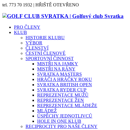
tel. 773 70 1932 | HŘIŠTĚ OTEVŘENO
PRO ČLENY
KLUB
HISTORIE KLUBU
VÝBOR
ČLENSTVÍ
ČESTNÍ ČLENOVÉ
SPORTOVNÍ ČINNOST
MISTŘI NA JAMKY
MISTŘI NA RÁNY
SVRATKA MASTERS
HRÁČI A HRÁČKY ROKU
SVRATKA BRITISH OPEN
SVRATKA RYDER CUP
REPREZENTACE MUŽŮ
REPREZENTACE ŽEN
REPREZENTACE MLÁDEŽE
MLÁDEŽ
ÚSPĚCHY JEDNOTLIVCŮ
HOLE IN ONE KLUB
RECIPROCITY PRO NAŠE ČLENY