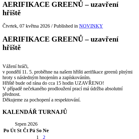
AERIFIKACE GREENŮ – uzavření
hřiště
Čtvrtek, 07 května 2026
/
Published in
NOVINKY
AERIFIKACE GREENŮ – uzavření
hřiště
Vážení hráči,
v pondělí 11. 5. proběhne na našem hřišti aerifikace greenů plnými
hroty s následným hnojením a zapískováním.
Hřiště bude od rána do cca 15 hodin UZAVŘENO!
V případě nečekaného prodloužení prací má údržba absolutní
přednost.
Děkujeme za pochopení a respektování.
KALENDÁŘ TURNAJŮ
Srpen 2026
Po
Út
St
Čt
Pá
So
Ne
1
2