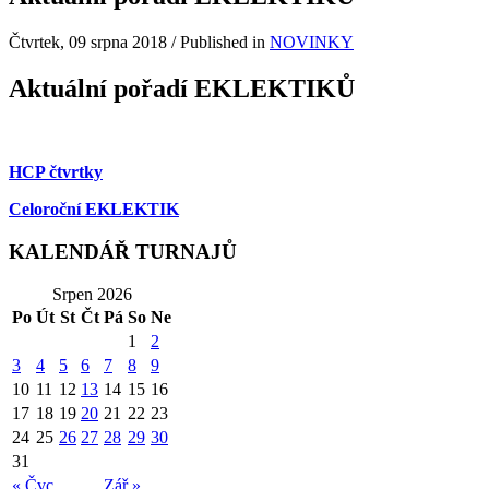
Čtvrtek, 09 srpna 2018
/
Published in
NOVINKY
Aktuální pořadí EKLEKTIKŮ
HCP čtvrtky
Celoroční EKLEKTIK
KALENDÁŘ TURNAJŮ
Srpen 2026
Po
Út
St
Čt
Pá
So
Ne
1
2
3
4
5
6
7
8
9
10
11
12
13
14
15
16
17
18
19
20
21
22
23
24
25
26
27
28
29
30
31
« Čvc
Zář »