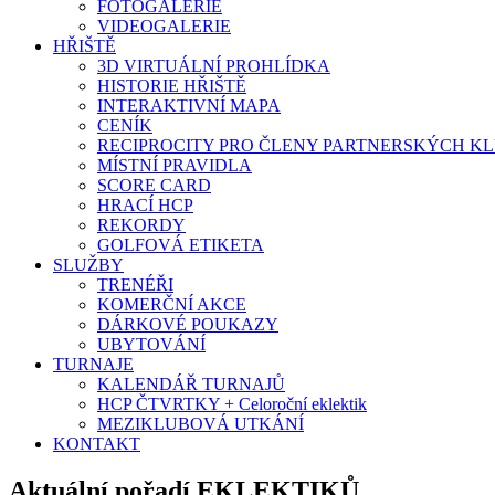
FOTOGALERIE
VIDEOGALERIE
HŘIŠTĚ
3D VIRTUÁLNÍ PROHLÍDKA
HISTORIE HŘIŠTĚ
INTERAKTIVNÍ MAPA
CENÍK
RECIPROCITY PRO ČLENY PARTNERSKÝCH K
MÍSTNÍ PRAVIDLA
SCORE CARD
HRACÍ HCP
REKORDY
GOLFOVÁ ETIKETA
SLUŽBY
TRENÉŘI
KOMERČNÍ AKCE
DÁRKOVÉ POUKAZY
UBYTOVÁNÍ
TURNAJE
KALENDÁŘ TURNAJŮ
HCP ČTVRTKY + Celoroční eklektik
MEZIKLUBOVÁ UTKÁNÍ
KONTAKT
Aktuální pořadí EKLEKTIKŮ