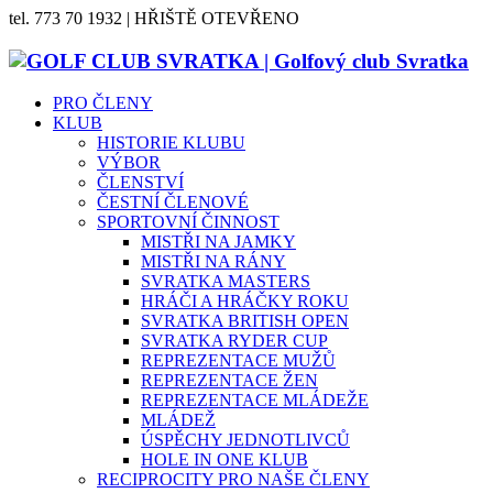
tel. 773 70 1932 | HŘIŠTĚ OTEVŘENO
PRO ČLENY
KLUB
HISTORIE KLUBU
VÝBOR
ČLENSTVÍ
ČESTNÍ ČLENOVÉ
SPORTOVNÍ ČINNOST
MISTŘI NA JAMKY
MISTŘI NA RÁNY
SVRATKA MASTERS
HRÁČI A HRÁČKY ROKU
SVRATKA BRITISH OPEN
SVRATKA RYDER CUP
REPREZENTACE MUŽŮ
REPREZENTACE ŽEN
REPREZENTACE MLÁDEŽE
MLÁDEŽ
ÚSPĚCHY JEDNOTLIVCŮ
HOLE IN ONE KLUB
RECIPROCITY PRO NAŠE ČLENY