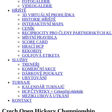
FOTOGALERIE
VIDEOGALERIE
HŘIŠTĚ
3D VIRTUÁLNÍ PROHLÍDKA
HISTORIE HŘIŠTĚ
INTERAKTIVNÍ MAPA
CENÍK
RECIPROCITY PRO ČLENY PARTNERSKÝCH K
MÍSTNÍ PRAVIDLA
SCORE CARD
HRACÍ HCP
REKORDY
GOLFOVÁ ETIKETA
SLUŽBY
TRENÉŘI
KOMERČNÍ AKCE
DÁRKOVÉ POUKAZY
UBYTOVÁNÍ
TURNAJE
KALENDÁŘ TURNAJŮ
HCP ČTVRTKY + Celoroční eklektik
MEZIKLUBOVÁ UTKÁNÍ
KONTAKT
Czech Open Hickory Championship