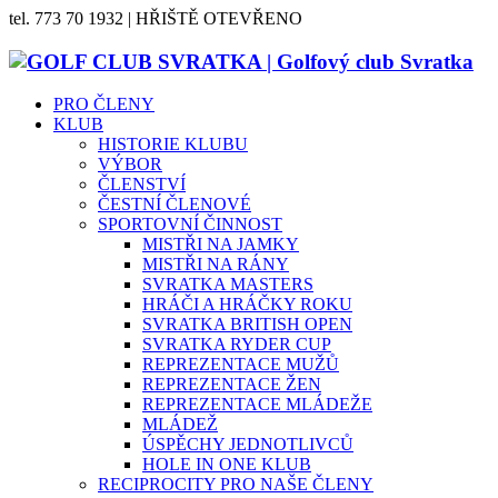
tel. 773 70 1932 | HŘIŠTĚ OTEVŘENO
PRO ČLENY
KLUB
HISTORIE KLUBU
VÝBOR
ČLENSTVÍ
ČESTNÍ ČLENOVÉ
SPORTOVNÍ ČINNOST
MISTŘI NA JAMKY
MISTŘI NA RÁNY
SVRATKA MASTERS
HRÁČI A HRÁČKY ROKU
SVRATKA BRITISH OPEN
SVRATKA RYDER CUP
REPREZENTACE MUŽŮ
REPREZENTACE ŽEN
REPREZENTACE MLÁDEŽE
MLÁDEŽ
ÚSPĚCHY JEDNOTLIVCŮ
HOLE IN ONE KLUB
RECIPROCITY PRO NAŠE ČLENY