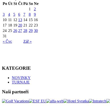
Po
Út
St
Čt
Pá
So
Ne
1
2
3
4
5
6
7
8
9
10
11
12
13
14
15
16
17
18
19
20
21
22
23
24
25
26
27
28
29
30
31
« Čvc
Zář »
KATEGORIE
NOVINKY
TURNAJE
Naši partneři