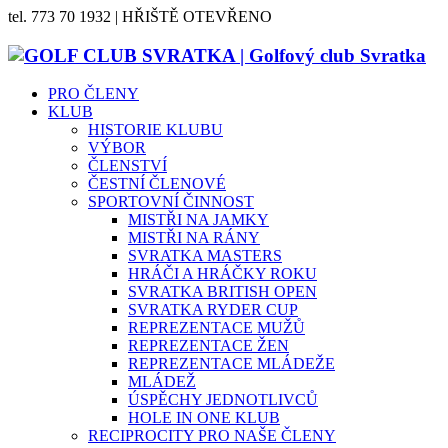
tel. 773 70 1932 | HŘIŠTĚ OTEVŘENO
PRO ČLENY
KLUB
HISTORIE KLUBU
VÝBOR
ČLENSTVÍ
ČESTNÍ ČLENOVÉ
SPORTOVNÍ ČINNOST
MISTŘI NA JAMKY
MISTŘI NA RÁNY
SVRATKA MASTERS
HRÁČI A HRÁČKY ROKU
SVRATKA BRITISH OPEN
SVRATKA RYDER CUP
REPREZENTACE MUŽŮ
REPREZENTACE ŽEN
REPREZENTACE MLÁDEŽE
MLÁDEŽ
ÚSPĚCHY JEDNOTLIVCŮ
HOLE IN ONE KLUB
RECIPROCITY PRO NAŠE ČLENY