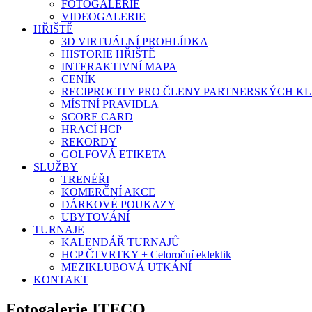
FOTOGALERIE
VIDEOGALERIE
HŘIŠTĚ
3D VIRTUÁLNÍ PROHLÍDKA
HISTORIE HŘIŠTĚ
INTERAKTIVNÍ MAPA
CENÍK
RECIPROCITY PRO ČLENY PARTNERSKÝCH K
MÍSTNÍ PRAVIDLA
SCORE CARD
HRACÍ HCP
REKORDY
GOLFOVÁ ETIKETA
SLUŽBY
TRENÉŘI
KOMERČNÍ AKCE
DÁRKOVÉ POUKAZY
UBYTOVÁNÍ
TURNAJE
KALENDÁŘ TURNAJŮ
HCP ČTVRTKY + Celoroční eklektik
MEZIKLUBOVÁ UTKÁNÍ
KONTAKT
Fotogalerie ITECO