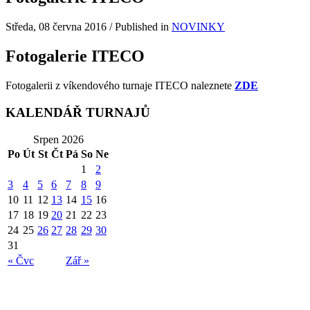
Středa, 08 června 2016
/
Published in
NOVINKY
Fotogalerie ITECO
Fotogalerii z víkendového turnaje ITECO naleznete
ZDE
KALENDÁŘ TURNAJŮ
Srpen 2026
Po
Út
St
Čt
Pá
So
Ne
1
2
3
4
5
6
7
8
9
10
11
12
13
14
15
16
17
18
19
20
21
22
23
24
25
26
27
28
29
30
31
« Čvc
Zář »