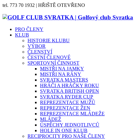
tel. 773 70 1932 | HŘIŠTĚ OTEVŘENO
PRO ČLENY
KLUB
HISTORIE KLUBU
VÝBOR
ČLENSTVÍ
ČESTNÍ ČLENOVÉ
SPORTOVNÍ ČINNOST
MISTŘI NA JAMKY
MISTŘI NA RÁNY
SVRATKA MASTERS
HRÁČI A HRÁČKY ROKU
SVRATKA BRITISH OPEN
SVRATKA RYDER CUP
REPREZENTACE MUŽŮ
REPREZENTACE ŽEN
REPREZENTACE MLÁDEŽE
MLÁDEŽ
ÚSPĚCHY JEDNOTLIVCŮ
HOLE IN ONE KLUB
RECIPROCITY PRO NAŠE ČLENY