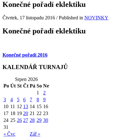
Konečné pořadí eklektiku
Čtvrtek, 17 listopadu 2016
/
Published in
NOVINKY
Konečné pořadí eklektiku
Konečné pořadí 2016
KALENDÁŘ TURNAJŮ
Srpen 2026
Po
Út
St
Čt
Pá
So
Ne
1
2
3
4
5
6
7
8
9
10
11
12
13
14
15
16
17
18
19
20
21
22
23
24
25
26
27
28
29
30
31
« Čvc
Zář »