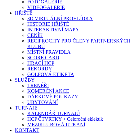
FOTOGALERIE
VIDEOGALERIE
HŘIŠTĚ
3D VIRTUÁLNÍ PROHLÍDKA
HISTORIE HŘIŠTĚ
INTERAKTIVNÍ MAPA
CENÍK
RECIPROCITY PRO ČLENY PARTNERSKÝCH
KLUBŮ
MÍSTNÍ PRAVIDLA
SCORE CARD
HRACÍ HCP
REKORDY
GOLFOVÁ ETIKETA
SLUŽBY
TRENÉŘI
KOMERČNÍ AKCE
DÁRKOVÉ POUKAZY
UBYTOVÁNÍ
TURNAJE
KALENDÁŘ TURNAJŮ
HCP ČTVRTKY + Celoroční eklektik
MEZIKLUBOVÁ UTKÁNÍ
KONTAKT