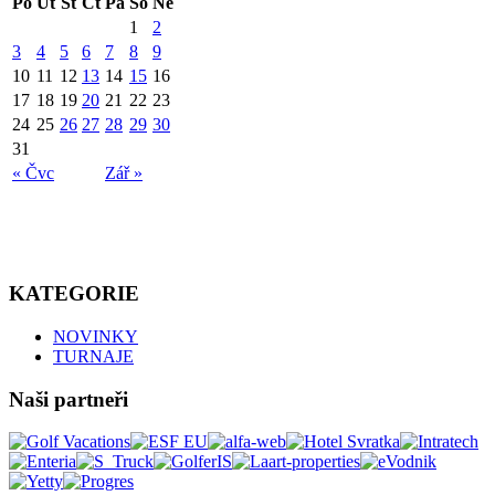
Po
Út
St
Čt
Pá
So
Ne
1
2
3
4
5
6
7
8
9
10
11
12
13
14
15
16
17
18
19
20
21
22
23
24
25
26
27
28
29
30
31
« Čvc
Zář »
KATEGORIE
NOVINKY
TURNAJE
Naši partneři