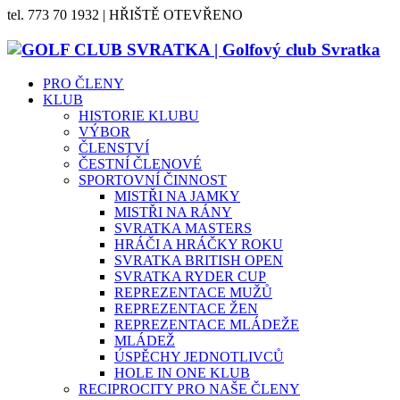
tel. 773 70 1932 | HŘIŠTĚ OTEVŘENO
PRO ČLENY
KLUB
HISTORIE KLUBU
VÝBOR
ČLENSTVÍ
ČESTNÍ ČLENOVÉ
SPORTOVNÍ ČINNOST
MISTŘI NA JAMKY
MISTŘI NA RÁNY
SVRATKA MASTERS
HRÁČI A HRÁČKY ROKU
SVRATKA BRITISH OPEN
SVRATKA RYDER CUP
REPREZENTACE MUŽŮ
REPREZENTACE ŽEN
REPREZENTACE MLÁDEŽE
MLÁDEŽ
ÚSPĚCHY JEDNOTLIVCŮ
HOLE IN ONE KLUB
RECIPROCITY PRO NAŠE ČLENY