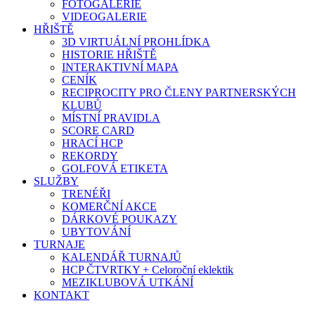
FOTOGALERIE
VIDEOGALERIE
HŘIŠTĚ
3D VIRTUÁLNÍ PROHLÍDKA
HISTORIE HŘIŠTĚ
INTERAKTIVNÍ MAPA
CENÍK
RECIPROCITY PRO ČLENY PARTNERSKÝCH
KLUBŮ
MÍSTNÍ PRAVIDLA
SCORE CARD
HRACÍ HCP
REKORDY
GOLFOVÁ ETIKETA
SLUŽBY
TRENÉŘI
KOMERČNÍ AKCE
DÁRKOVÉ POUKAZY
UBYTOVÁNÍ
TURNAJE
KALENDÁŘ TURNAJŮ
HCP ČTVRTKY + Celoroční eklektik
MEZIKLUBOVÁ UTKÁNÍ
KONTAKT