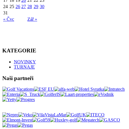
17
18
19
20
21
22
23
24
25
26
27
28
29
30
31
« Čvc
Zář »
KATEGORIE
NOVINKY
TURNAJE
Naši partneři