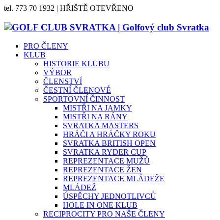
tel. 773 70 1932 | HŘIŠTĚ OTEVŘENO
PRO ČLENY
KLUB
HISTORIE KLUBU
VÝBOR
ČLENSTVÍ
ČESTNÍ ČLENOVÉ
SPORTOVNÍ ČINNOST
MISTŘI NA JAMKY
MISTŘI NA RÁNY
SVRATKA MASTERS
HRÁČI A HRÁČKY ROKU
SVRATKA BRITISH OPEN
SVRATKA RYDER CUP
REPREZENTACE MUŽŮ
REPREZENTACE ŽEN
REPREZENTACE MLÁDEŽE
MLÁDEŽ
ÚSPĚCHY JEDNOTLIVCŮ
HOLE IN ONE KLUB
RECIPROCITY PRO NAŠE ČLENY