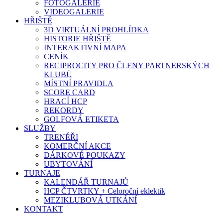
FOTOGALERIE
VIDEOGALERIE
HŘIŠTĚ
3D VIRTUÁLNÍ PROHLÍDKA
HISTORIE HŘIŠTĚ
INTERAKTIVNÍ MAPA
CENÍK
RECIPROCITY PRO ČLENY PARTNERSKÝCH
KLUBŮ
MÍSTNÍ PRAVIDLA
SCORE CARD
HRACÍ HCP
REKORDY
GOLFOVÁ ETIKETA
SLUŽBY
TRENÉŘI
KOMERČNÍ AKCE
DÁRKOVÉ POUKAZY
UBYTOVÁNÍ
TURNAJE
KALENDÁŘ TURNAJŮ
HCP ČTVRTKY + Celoroční eklektik
MEZIKLUBOVÁ UTKÁNÍ
KONTAKT