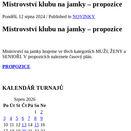
Mistrovství klubu na jamky – propozice
Pondělí, 12 srpna 2024
/
Published in
NOVINKY
Mistrovství klubu na jamky – propozice
Mistrovství na jamky hrajeme ve třech kategoriích MUŽI, ŽENY a
SENIOŘI. V propozicích naleznete časový plán.
PROPOZICE
KALENDÁŘ TURNAJŮ
Srpen 2026
Po
Út
St
Čt
Pá
So
Ne
1
2
3
4
5
6
7
8
9
10
11
12
13
14
15
16