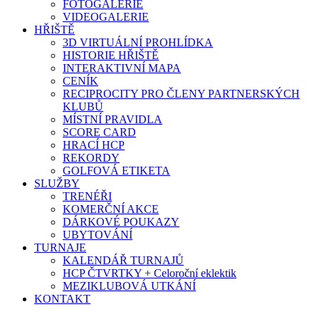
FOTOGALERIE
VIDEOGALERIE
HŘIŠTĚ
3D VIRTUÁLNÍ PROHLÍDKA
HISTORIE HŘIŠTĚ
INTERAKTIVNÍ MAPA
CENÍK
RECIPROCITY PRO ČLENY PARTNERSKÝCH
KLUBŮ
MÍSTNÍ PRAVIDLA
SCORE CARD
HRACÍ HCP
REKORDY
GOLFOVÁ ETIKETA
SLUŽBY
TRENÉŘI
KOMERČNÍ AKCE
DÁRKOVÉ POUKAZY
UBYTOVÁNÍ
TURNAJE
KALENDÁŘ TURNAJŮ
HCP ČTVRTKY + Celoroční eklektik
MEZIKLUBOVÁ UTKÁNÍ
KONTAKT