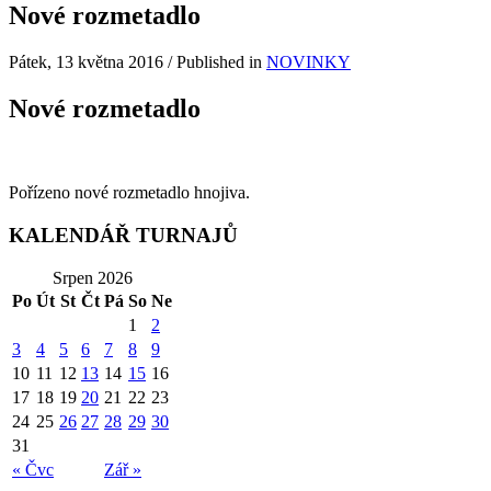
Nové rozmetadlo
Pátek, 13 května 2016
/
Published in
NOVINKY
Nové rozmetadlo
Pořízeno nové rozmetadlo hnojiva.
KALENDÁŘ TURNAJŮ
Srpen 2026
Po
Út
St
Čt
Pá
So
Ne
1
2
3
4
5
6
7
8
9
10
11
12
13
14
15
16
17
18
19
20
21
22
23
24
25
26
27
28
29
30
31
« Čvc
Zář »