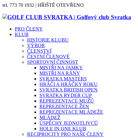
tel. 773 70 1932 | HŘIŠTĚ OTEVŘENO
PRO ČLENY
KLUB
HISTORIE KLUBU
VÝBOR
ČLENSTVÍ
ČESTNÍ ČLENOVÉ
SPORTOVNÍ ČINNOST
MISTŘI NA JAMKY
MISTŘI NA RÁNY
SVRATKA MASTERS
HRÁČI A HRÁČKY ROKU
SVRATKA BRITISH OPEN
SVRATKA RYDER CUP
REPREZENTACE MUŽŮ
REPREZENTACE ŽEN
REPREZENTACE MLÁDEŽE
MLÁDEŽ
ÚSPĚCHY JEDNOTLIVCŮ
HOLE IN ONE KLUB
RECIPROCITY PRO NAŠE ČLENY