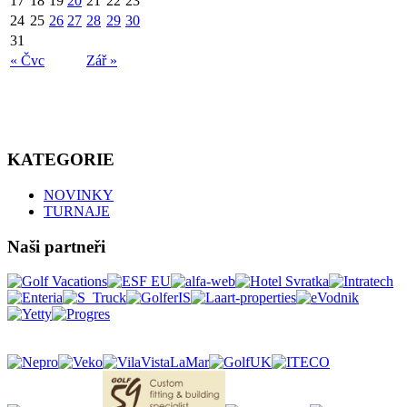
17
18
19
20
21
22
23
24
25
26
27
28
29
30
31
« Čvc
Zář »
KATEGORIE
NOVINKY
TURNAJE
Naši partneři