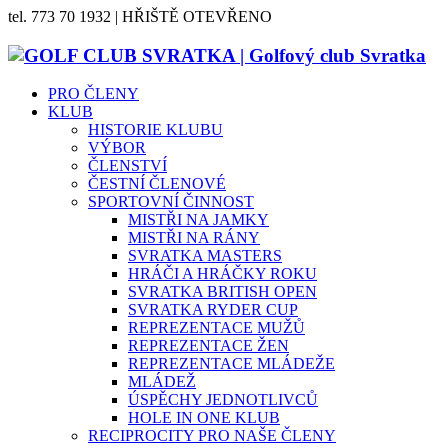
tel. 773 70 1932 | HŘIŠTĚ OTEVŘENO
PRO ČLENY
KLUB
HISTORIE KLUBU
VÝBOR
ČLENSTVÍ
ČESTNÍ ČLENOVÉ
SPORTOVNÍ ČINNOST
MISTŘI NA JAMKY
MISTŘI NA RÁNY
SVRATKA MASTERS
HRÁČI A HRÁČKY ROKU
SVRATKA BRITISH OPEN
SVRATKA RYDER CUP
REPREZENTACE MUŽŮ
REPREZENTACE ŽEN
REPREZENTACE MLÁDEŽE
MLÁDEŽ
ÚSPĚCHY JEDNOTLIVCŮ
HOLE IN ONE KLUB
RECIPROCITY PRO NAŠE ČLENY