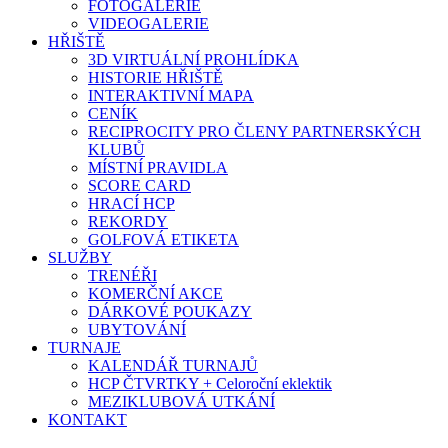
FOTOGALERIE
VIDEOGALERIE
HŘIŠTĚ
3D VIRTUÁLNÍ PROHLÍDKA
HISTORIE HŘIŠTĚ
INTERAKTIVNÍ MAPA
CENÍK
RECIPROCITY PRO ČLENY PARTNERSKÝCH
KLUBŮ
MÍSTNÍ PRAVIDLA
SCORE CARD
HRACÍ HCP
REKORDY
GOLFOVÁ ETIKETA
SLUŽBY
TRENÉŘI
KOMERČNÍ AKCE
DÁRKOVÉ POUKAZY
UBYTOVÁNÍ
TURNAJE
KALENDÁŘ TURNAJŮ
HCP ČTVRTKY + Celoroční eklektik
MEZIKLUBOVÁ UTKÁNÍ
KONTAKT