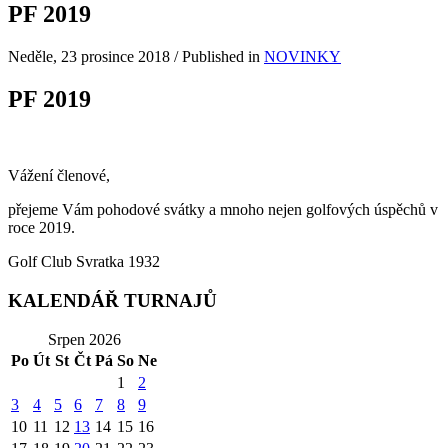
PF 2019
Neděle, 23 prosince 2018
/
Published in
NOVINKY
PF 2019
Vážení členové,
přejeme Vám pohodové svátky a mnoho nejen golfových úspěchů v
roce 2019.
Golf Club Svratka 1932
KALENDÁŘ TURNAJŮ
Srpen 2026
Po
Út
St
Čt
Pá
So
Ne
1
2
3
4
5
6
7
8
9
10
11
12
13
14
15
16