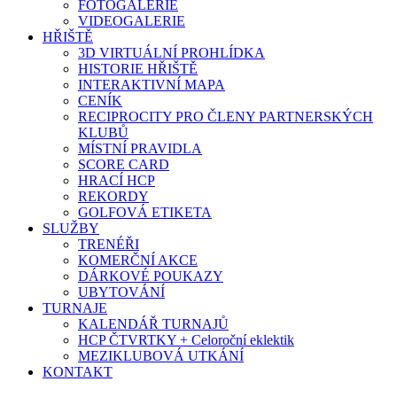
FOTOGALERIE
VIDEOGALERIE
HŘIŠTĚ
3D VIRTUÁLNÍ PROHLÍDKA
HISTORIE HŘIŠTĚ
INTERAKTIVNÍ MAPA
CENÍK
RECIPROCITY PRO ČLENY PARTNERSKÝCH
KLUBŮ
MÍSTNÍ PRAVIDLA
SCORE CARD
HRACÍ HCP
REKORDY
GOLFOVÁ ETIKETA
SLUŽBY
TRENÉŘI
KOMERČNÍ AKCE
DÁRKOVÉ POUKAZY
UBYTOVÁNÍ
TURNAJE
KALENDÁŘ TURNAJŮ
HCP ČTVRTKY + Celoroční eklektik
MEZIKLUBOVÁ UTKÁNÍ
KONTAKT