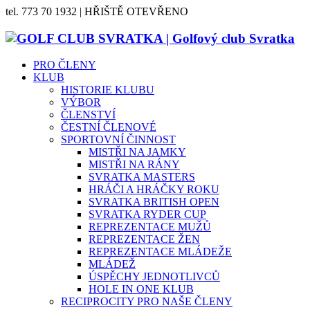
tel. 773 70 1932 | HŘIŠTĚ OTEVŘENO
PRO ČLENY
KLUB
HISTORIE KLUBU
VÝBOR
ČLENSTVÍ
ČESTNÍ ČLENOVÉ
SPORTOVNÍ ČINNOST
MISTŘI NA JAMKY
MISTŘI NA RÁNY
SVRATKA MASTERS
HRÁČI A HRÁČKY ROKU
SVRATKA BRITISH OPEN
SVRATKA RYDER CUP
REPREZENTACE MUŽŮ
REPREZENTACE ŽEN
REPREZENTACE MLÁDEŽE
MLÁDEŽ
ÚSPĚCHY JEDNOTLIVCŮ
HOLE IN ONE KLUB
RECIPROCITY PRO NAŠE ČLENY