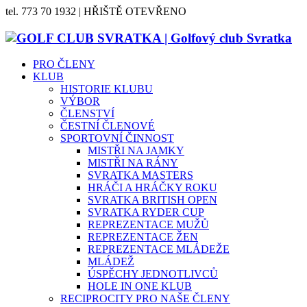
tel. 773 70 1932 | HŘIŠTĚ OTEVŘENO
PRO ČLENY
KLUB
HISTORIE KLUBU
VÝBOR
ČLENSTVÍ
ČESTNÍ ČLENOVÉ
SPORTOVNÍ ČINNOST
MISTŘI NA JAMKY
MISTŘI NA RÁNY
SVRATKA MASTERS
HRÁČI A HRÁČKY ROKU
SVRATKA BRITISH OPEN
SVRATKA RYDER CUP
REPREZENTACE MUŽŮ
REPREZENTACE ŽEN
REPREZENTACE MLÁDEŽE
MLÁDEŽ
ÚSPĚCHY JEDNOTLIVCŮ
HOLE IN ONE KLUB
RECIPROCITY PRO NAŠE ČLENY