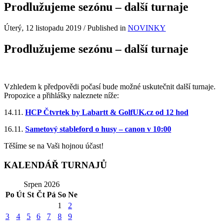
Prodlužujeme sezónu – další turnaje
Úterý, 12 listopadu 2019
/
Published in
NOVINKY
Prodlužujeme sezónu – další turnaje
Vzhledem k předpovědi počasí bude možné uskutečnit další turnaje.
Propozice a přihlášky naleznete níže:
14.11.
HCP Čtvrtek by Labartt & GolfUK.cz od 12 hod
16.11.
Sametový stableford o husy – canon v 10:00
Těšíme se na Vaši hojnou účast!
KALENDÁŘ TURNAJŮ
Srpen 2026
Po
Út
St
Čt
Pá
So
Ne
1
2
3
4
5
6
7
8
9