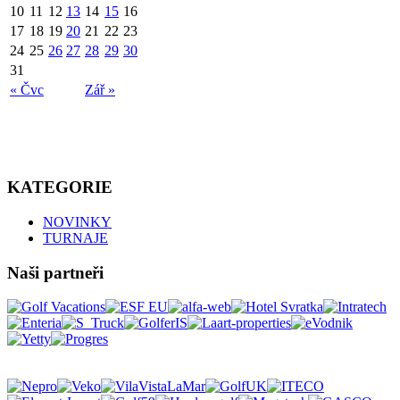
10
11
12
13
14
15
16
17
18
19
20
21
22
23
24
25
26
27
28
29
30
31
« Čvc
Zář »
KATEGORIE
NOVINKY
TURNAJE
Naši partneři