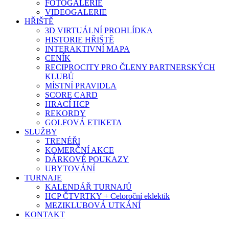
FOTOGALERIE
VIDEOGALERIE
HŘIŠTĚ
3D VIRTUÁLNÍ PROHLÍDKA
HISTORIE HŘIŠTĚ
INTERAKTIVNÍ MAPA
CENÍK
RECIPROCITY PRO ČLENY PARTNERSKÝCH
KLUBŮ
MÍSTNÍ PRAVIDLA
SCORE CARD
HRACÍ HCP
REKORDY
GOLFOVÁ ETIKETA
SLUŽBY
TRENÉŘI
KOMERČNÍ AKCE
DÁRKOVÉ POUKAZY
UBYTOVÁNÍ
TURNAJE
KALENDÁŘ TURNAJŮ
HCP ČTVRTKY + Celoroční eklektik
MEZIKLUBOVÁ UTKÁNÍ
KONTAKT