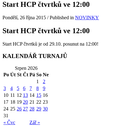
Start HCP čtvrtků ve 12:00
Pondělí, 26 října 2015
/
Published in
NOVINKY
Start HCP čtvrtků ve 12:00
Start HCP čtvrtků je od 29.10. posunut na 12:00!
KALENDÁŘ TURNAJŮ
Srpen 2026
Po
Út
St
Čt
Pá
So
Ne
1
2
3
4
5
6
7
8
9
10
11
12
13
14
15
16
17
18
19
20
21
22
23
24
25
26
27
28
29
30
31
« Čvc
Zář »