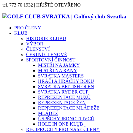
tel. 773 70 1932 | HŘIŠTĚ OTEVŘENO
PRO ČLENY
KLUB
HISTORIE KLUBU
VÝBOR
ČLENSTVÍ
ČESTNÍ ČLENOVÉ
SPORTOVNÍ ČINNOST
MISTŘI NA JAMKY
MISTŘI NA RÁNY
SVRATKA MASTERS
HRÁČI A HRÁČKY ROKU
SVRATKA BRITISH OPEN
SVRATKA RYDER CUP
REPREZENTACE MUŽŮ
REPREZENTACE ŽEN
REPREZENTACE MLÁDEŽE
MLÁDEŽ
ÚSPĚCHY JEDNOTLIVCŮ
HOLE IN ONE KLUB
RECIPROCITY PRO NAŠE ČLENY