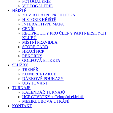
FOTOGALERIE
VIDEOGALERIE
HŘIŠTĚ
3D VIRTUÁLNÍ PROHLÍDKA
HISTORIE HŘIŠTĚ
INTERAKTIVNÍ MAPA
CENÍK
RECIPROCITY PRO ČLENY PARTNERSKÝCH
KLUBŮ
MÍSTNÍ PRAVIDLA
SCORE CARD
HRACÍ HCP
REKORDY
GOLFOVÁ ETIKETA
SLUŽBY
TRENÉŘI
KOMERČNÍ AKCE
DÁRKOVÉ POUKAZY
UBYTOVÁNÍ
TURNAJE
KALENDÁŘ TURNAJŮ
HCP ČTVRTKY + Celoroční eklektik
MEZIKLUBOVÁ UTKÁNÍ
KONTAKT