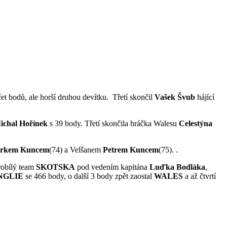
čet bodů, ale horší druhou devítku. Třetí skončil
Vašek Švub
hájící
ichal Hořínek
s 39 body. Třetí skončila hráčka Walesu
Celestýna
rkem Kuncem
(74) a Velšanem
Petrem Kuncem
(75). .
robílý team
SKOTSKA
pod vedením kapitána
Luďka Bodláka
,
NGLIE
se 466 body, o další 3 body zpět zaostal
WALES
a až čtvrtí