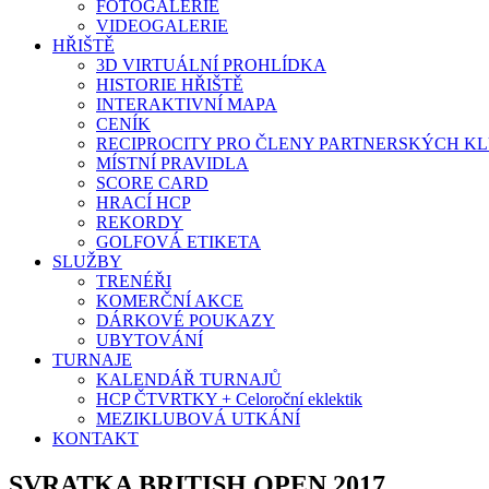
FOTOGALERIE
VIDEOGALERIE
HŘIŠTĚ
3D VIRTUÁLNÍ PROHLÍDKA
HISTORIE HŘIŠTĚ
INTERAKTIVNÍ MAPA
CENÍK
RECIPROCITY PRO ČLENY PARTNERSKÝCH K
MÍSTNÍ PRAVIDLA
SCORE CARD
HRACÍ HCP
REKORDY
GOLFOVÁ ETIKETA
SLUŽBY
TRENÉŘI
KOMERČNÍ AKCE
DÁRKOVÉ POUKAZY
UBYTOVÁNÍ
TURNAJE
KALENDÁŘ TURNAJŮ
HCP ČTVRTKY + Celoroční eklektik
MEZIKLUBOVÁ UTKÁNÍ
KONTAKT
SVRATKA BRITISH OPEN 2017