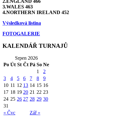
2.ENGLAND 466
3.WALES 463
4.NORTHERN IRELAND 452
Výsledková listina
FOTOGALERIE
KALENDÁŘ TURNAJŮ
Srpen 2026
Po
Út
St
Čt
Pá
So
Ne
1
2
3
4
5
6
7
8
9
10
11
12
13
14
15
16
17
18
19
20
21
22
23
24
25
26
27
28
29
30
31
« Čvc
Zář »