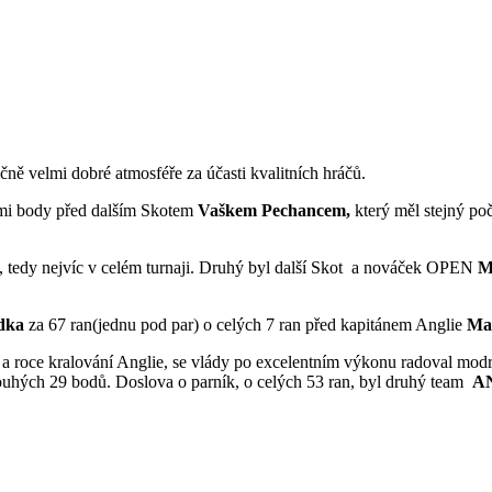
ičně velmi dobré atmosféře za účasti kvalitních hráčů.
mi body před dalším Skotem
Vaškem Pechancem,
který měl stejný po
1, tedy nejvíc v celém turnaji. Druhý byl další Skot a nováček OPEN
M
dka
za 67 ran(jednu pod par) o celých 7 ran před kapitánem Anglie
Ma
ů a roce kralování Anglie, se vlády po excelentním výkonu radoval mod
pouhých 29 bodů. Doslova o parník, o celých 53 ran, byl druhý team
A