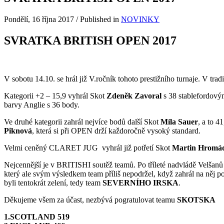
Pondělí, 16 října 2017
/
Published in
NOVINKY
SVRATKA BRITISH OPEN 2017
V sobotu 14.10. se hrál již V.ročník tohoto prestižního turnaje. V trad
Kategorii +2 – 15,9 vyhrál Skot
Zdeněk Zavoral
s 38 stablefordový
barvy Anglie s 36 body.
Ve druhé kategorii zahrál nejvíce bodů další Skot
Míla Sauer
, a to 4
Piknová
, která si při OPEN drží každoročně vysoký standard.
Velmi ceněný CLARET JUG vyhrál již potřetí Skot
Martin Hromá
Nejcennější je v BRITISHI soutěž teamů. Po tříleté nadvládě Velšan
který ale svým výsledkem team příliš nepodržel, když zahrál na něj 
byli tentokrát zelení, tedy team
SEVERNÍHO IRSKA
.
Děkujeme všem za účast, nezbývá pogratulovat teamu
SKOTSKA
1.SCOTLAND 519