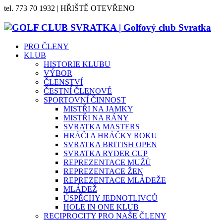
tel. 773 70 1932 | HŘIŠTĚ OTEVŘENO
PRO ČLENY
KLUB
HISTORIE KLUBU
VÝBOR
ČLENSTVÍ
ČESTNÍ ČLENOVÉ
SPORTOVNÍ ČINNOST
MISTŘI NA JAMKY
MISTŘI NA RÁNY
SVRATKA MASTERS
HRÁČI A HRÁČKY ROKU
SVRATKA BRITISH OPEN
SVRATKA RYDER CUP
REPREZENTACE MUŽŮ
REPREZENTACE ŽEN
REPREZENTACE MLÁDEŽE
MLÁDEŽ
ÚSPĚCHY JEDNOTLIVCŮ
HOLE IN ONE KLUB
RECIPROCITY PRO NAŠE ČLENY