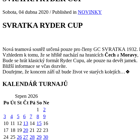
Sobota, 04 dubna 2020
/
Published in
NOVINKY
SVRATKA RYDER CUP
Nová teamová soutěž určená pouze pro členy GC SVRATKA 1932. K
Vzhledem k tomu, že se hřiště nachází na hranicích
Čech
a
Moravy
,
Bude se hrát klasický formát Ryder Cupu, ale pouze na devět jamek.
Bližší informace se včas dozvíte.
Doufejme, že koncem září už bude život ve starých kolejích…🍀
KALENDÁŘ TURNAJŮ
Srpen 2026
Po
Út
St
Čt
Pá
So
Ne
1
2
3
4
5
6
7
8
9
10
11
12
13
14
15
16
17
18
19
20
21
22
23
24
25
26
27
28
29
30