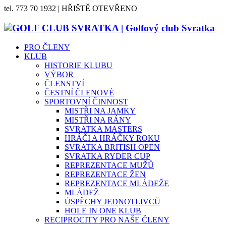
tel. 773 70 1932 | HŘIŠTĚ OTEVŘENO
PRO ČLENY
KLUB
HISTORIE KLUBU
VÝBOR
ČLENSTVÍ
ČESTNÍ ČLENOVÉ
SPORTOVNÍ ČINNOST
MISTŘI NA JAMKY
MISTŘI NA RÁNY
SVRATKA MASTERS
HRÁČI A HRÁČKY ROKU
SVRATKA BRITISH OPEN
SVRATKA RYDER CUP
REPREZENTACE MUŽŮ
REPREZENTACE ŽEN
REPREZENTACE MLÁDEŽE
MLÁDEŽ
ÚSPĚCHY JEDNOTLIVCŮ
HOLE IN ONE KLUB
RECIPROCITY PRO NAŠE ČLENY