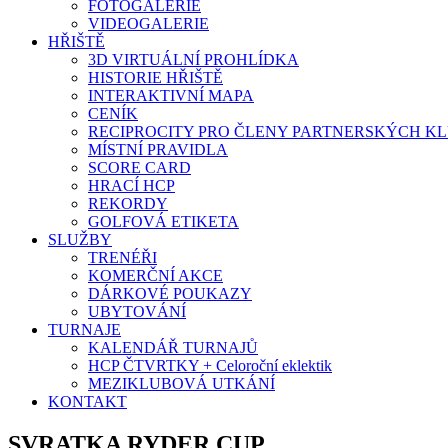
FOTOGALERIE
VIDEOGALERIE
HŘIŠTĚ
3D VIRTUÁLNÍ PROHLÍDKA
HISTORIE HŘIŠTĚ
INTERAKTIVNÍ MAPA
CENÍK
RECIPROCITY PRO ČLENY PARTNERSKÝCH K
MÍSTNÍ PRAVIDLA
SCORE CARD
HRACÍ HCP
REKORDY
GOLFOVÁ ETIKETA
SLUŽBY
TRENÉŘI
KOMERČNÍ AKCE
DÁRKOVÉ POUKAZY
UBYTOVÁNÍ
TURNAJE
KALENDÁŘ TURNAJŮ
HCP ČTVRTKY + Celoroční eklektik
MEZIKLUBOVÁ UTKÁNÍ
KONTAKT
SVRATKA RYDER CUP