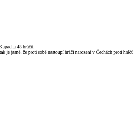
apacita 48 hráčů.
 tak je jasné, že proti sobě nastoupí hráči narození v Čechách proti h