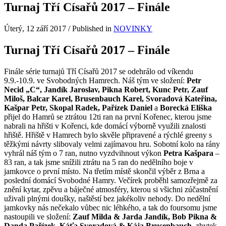
Turnaj Tří Císařů 2017 – Finále
Úterý, 12 září 2017
/
Published in
NOVINKY
Turnaj Tří Císařů 2017 – Finále
Finále série turnajů Tří Císařů 2017 se odehrálo od víkendu
9.9.-10.9. ve Svobodných Hamrech. Náš tým ve složení:
Petr
Necid „C“, Jandík Jaroslav, Pikna Robert, Kunc Petr, Zauf
Miloš, Balcar Karel, Brusenbauch Karel, Svoradová Kateřina,
Kašpar Petr, Skopal Radek, Pařízek Daniel
a
Borecká Eliška
přijel do Hamrů se ztrátou 12ti ran na první Kořenec, kterou jsme
nabrali na hřišti v Kořenci, kde domácí výborně využili znalosti
hřiště. Hřiště v Hamr
ech bylo skvěle připravené a rýchlé greeny s
těžkými návrty slibovaly velmi zajímavou hru. Sobotní kolo na rány
vyhrál náš tým o 7 ran, nutno vyzdvihnout výkon
Petra Kašpara
–
83 ran, a tak jsme snížili ztrátu na 5 ran do nedělního boje v
jamkovce o první místo. Na třetím místě skončil výběr z Brna a
poslední domácí Svobodné Hamry. Večírek proběhl samozřejmě za
znění kytar, zpěvu a báječné atmosféry, kterou si všichni zúčastnění
uživali plnými doušky, naštěstí bez jakékoliv nehody. Do nedělní
jamkovky nás nečekalo vůbec nic léhkého, a tak do foursomu jsme
nastoupili ve složení:
Zauf Milda & Jarda Jandík, Bob Pikna &
Danda Pařízek, Káťa Svoradová & Kája Brusenbauch
, zbytek