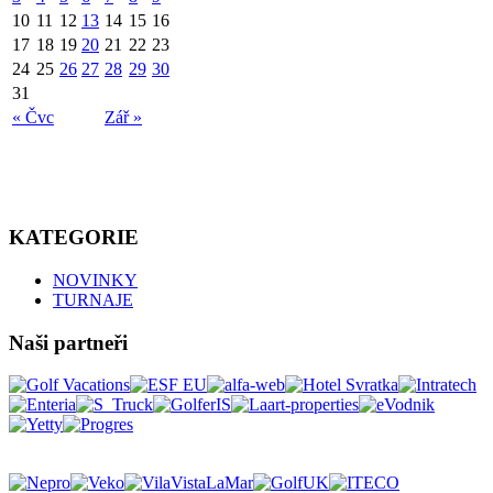
10
11
12
13
14
15
16
17
18
19
20
21
22
23
24
25
26
27
28
29
30
31
« Čvc
Zář »
KATEGORIE
NOVINKY
TURNAJE
Naši partneři