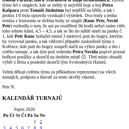
týmu šel v singlech, kde se ztrhly ty největší boje a boj
Petra
Kašpara
proti
Tomáši Jízdnému
byl nejtěžší na hřišti, a tak i
prohra 1/0 byla opravdu vynikající výsledek. Dva body a jedna
remíza z foursomu se dvěma body ze singlů (
Kunc Petr, Necid
Petr
) rozhodla o tom, že ani po rozdělení 9ti bodů nebyl znám vítěz
toho tohoto klání, 4,5 – 4,5, a tak se šlo do náhlé smrti na jamku č.
1, kde
Petr Kunc
bohužel minul 3 metrový putt do bogey, kterým
by vyrovnal jamku, a tak vítězství připadlo zaslouženě týmu z
Kořence, kde putt do bogey soupeři stačil na výhru jamky a tím i
celého turnaje, a tak tým pod vedením
Petra Necida
poprvé poznal
hořkost porážky a skončil na druhém místě
🙂
. Třetí místo obsadil
výběr z Brna a poslední skončil tým Svobodných Hamrů.
Velmi děkuji celému týmu za příkladnou reprezentaci na všech
turnajích, podporu a hlavně za tento skvělý víkend..
Petr N.
KALENDÁŘ TURNAJŮ
Srpen 2026
Po
Út
St
Čt
Pá
So
Ne
1
2
3
4
5
6
7
8
9