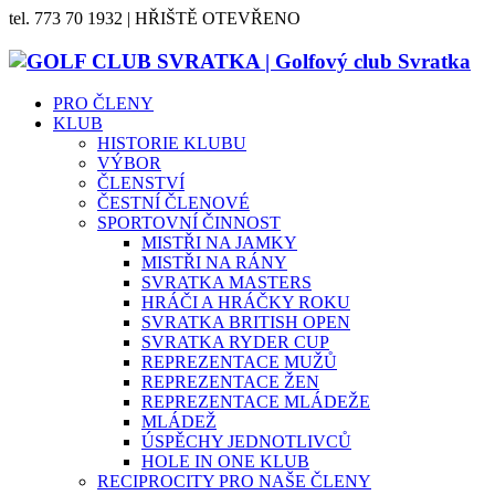
tel. 773 70 1932 | HŘIŠTĚ OTEVŘENO
PRO ČLENY
KLUB
HISTORIE KLUBU
VÝBOR
ČLENSTVÍ
ČESTNÍ ČLENOVÉ
SPORTOVNÍ ČINNOST
MISTŘI NA JAMKY
MISTŘI NA RÁNY
SVRATKA MASTERS
HRÁČI A HRÁČKY ROKU
SVRATKA BRITISH OPEN
SVRATKA RYDER CUP
REPREZENTACE MUŽŮ
REPREZENTACE ŽEN
REPREZENTACE MLÁDEŽE
MLÁDEŽ
ÚSPĚCHY JEDNOTLIVCŮ
HOLE IN ONE KLUB
RECIPROCITY PRO NAŠE ČLENY