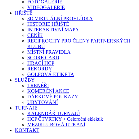
FOTOGALERIE
VIDEOGALERIE
HŘIŠTĚ
3D VIRTUÁLNÍ PROHLÍDKA
HISTORIE HŘIŠTĚ
INTERAKTIVNÍ MAPA
CENÍK
RECIPROCITY PRO ČLENY PARTNERSKÝCH
KLUBŮ
MÍSTNÍ PRAVIDLA
SCORE CARD
HRACÍ HCP
REKORDY
GOLFOVÁ ETIKETA
SLUŽBY
TRENÉŘI
KOMERČNÍ AKCE
DÁRKOVÉ POUKAZY
UBYTOVÁNÍ
TURNAJE
KALENDÁŘ TURNAJŮ
HCP ČTVRTKY + Celoroční eklektik
MEZIKLUBOVÁ UTKÁNÍ
KONTAKT