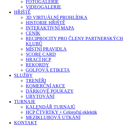
FOTOGALERIE
VIDEOGALERIE
HŘIŠTĚ
3D VIRTUÁLNÍ PROHLÍDKA
HISTORIE HŘIŠTĚ
INTERAKTIVNÍ MAPA
CENÍK
RECIPROCITY PRO ČLENY PARTNERSKÝCH
KLUBŮ
MÍSTNÍ PRAVIDLA
SCORE CARD
HRACÍ HCP
REKORDY
GOLFOVÁ ETIKETA
SLUŽBY
TRENÉŘI
KOMERČNÍ AKCE
DÁRKOVÉ POUKAZY
UBYTOVÁNÍ
TURNAJE
KALENDÁŘ TURNAJŮ
HCP ČTVRTKY + Celoroční eklektik
MEZIKLUBOVÁ UTKÁNÍ
KONTAKT