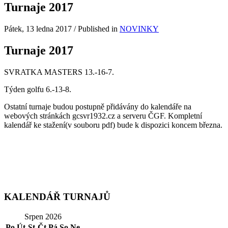
Turnaje 2017
Pátek, 13 ledna 2017
/
Published in
NOVINKY
Turnaje 2017
SVRATKA MASTERS 13.-16-7.
Týden golfu 6.-13-8.
Ostatní turnaje budou postupně přidávány do kalendáře na
webových stránkách gcsvr1932.cz a serveru ČGF. Kompletní
kalendář ke stažení(v souboru pdf) bude k dispozici koncem března.
KALENDÁŘ TURNAJŮ
Srpen 2026
Po
Út
St
Čt
Pá
So
Ne