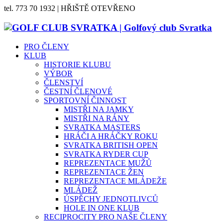
tel. 773 70 1932 | HŘIŠTĚ OTEVŘENO
PRO ČLENY
KLUB
HISTORIE KLUBU
VÝBOR
ČLENSTVÍ
ČESTNÍ ČLENOVÉ
SPORTOVNÍ ČINNOST
MISTŘI NA JAMKY
MISTŘI NA RÁNY
SVRATKA MASTERS
HRÁČI A HRÁČKY ROKU
SVRATKA BRITISH OPEN
SVRATKA RYDER CUP
REPREZENTACE MUŽŮ
REPREZENTACE ŽEN
REPREZENTACE MLÁDEŽE
MLÁDEŽ
ÚSPĚCHY JEDNOTLIVCŮ
HOLE IN ONE KLUB
RECIPROCITY PRO NAŠE ČLENY