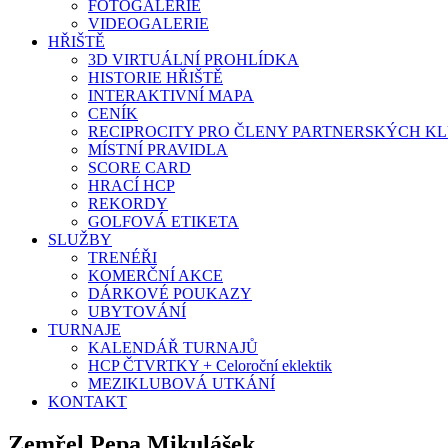
FOTOGALERIE
VIDEOGALERIE
HŘIŠTĚ
3D VIRTUÁLNÍ PROHLÍDKA
HISTORIE HŘIŠTĚ
INTERAKTIVNÍ MAPA
CENÍK
RECIPROCITY PRO ČLENY PARTNERSKÝCH K
MÍSTNÍ PRAVIDLA
SCORE CARD
HRACÍ HCP
REKORDY
GOLFOVÁ ETIKETA
SLUŽBY
TRENÉŘI
KOMERČNÍ AKCE
DÁRKOVÉ POUKAZY
UBYTOVÁNÍ
TURNAJE
KALENDÁŘ TURNAJŮ
HCP ČTVRTKY + Celoroční eklektik
MEZIKLUBOVÁ UTKÁNÍ
KONTAKT
Zemřel Pepa Mikulášek