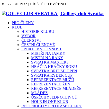
tel. 773 70 1932 | HŘIŠTĚ OTEVŘENO
PRO ČLENY
KLUB
HISTORIE KLUBU
VÝBOR
ČLENSTVÍ
ČESTNÍ ČLENOVÉ
SPORTOVNÍ ČINNOST
MISTŘI NA JAMKY
MISTŘI NA RÁNY
SVRATKA MASTERS
HRÁČI A HRÁČKY ROKU
SVRATKA BRITISH OPEN
SVRATKA RYDER CUP
REPREZENTACE MUŽŮ
REPREZENTACE ŽEN
REPREZENTACE MLÁDEŽE
MLÁDEŽ
ÚSPĚCHY JEDNOTLIVCŮ
HOLE IN ONE KLUB
RECIPROCITY PRO NAŠE ČLENY