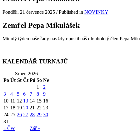
Pondělí, 21 července 2025
/
Published in
NOVINKY
Zemřel Pepa Mikulášek
Minulý týden naše řady navždy opustil náš dlouholetý člen Pepa Mi
KALENDÁŘ TURNAJŮ
Srpen 2026
Po
Út
St
Čt
Pá
So
Ne
1
2
3
4
5
6
7
8
9
10
11
12
13
14
15
16
17
18
19
20
21
22
23
24
25
26
27
28
29
30
31
« Čvc
Zář »