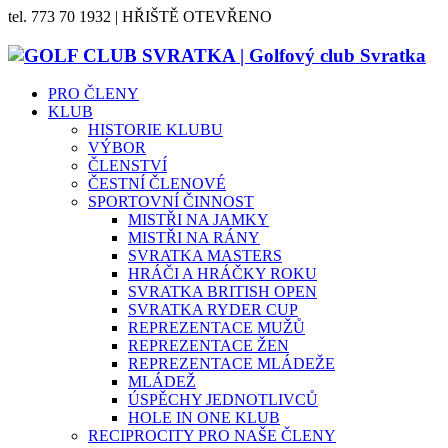
tel. 773 70 1932 | HŘIŠTĚ OTEVŘENO
PRO ČLENY
KLUB
HISTORIE KLUBU
VÝBOR
ČLENSTVÍ
ČESTNÍ ČLENOVÉ
SPORTOVNÍ ČINNOST
MISTŘI NA JAMKY
MISTŘI NA RÁNY
SVRATKA MASTERS
HRÁČI A HRÁČKY ROKU
SVRATKA BRITISH OPEN
SVRATKA RYDER CUP
REPREZENTACE MUŽŮ
REPREZENTACE ŽEN
REPREZENTACE MLÁDEŽE
MLÁDEŽ
ÚSPĚCHY JEDNOTLIVCŮ
HOLE IN ONE KLUB
RECIPROCITY PRO NAŠE ČLENY