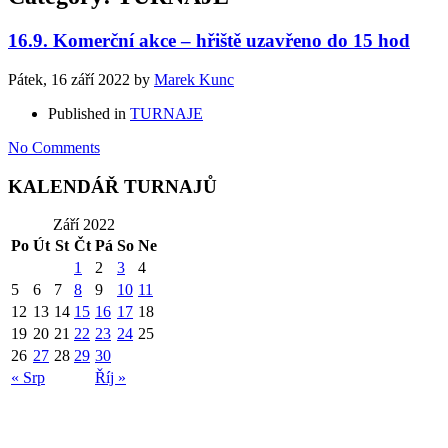
16.9. Komerční akce – hřiště uzavřeno do 15 hod
Pátek, 16 září 2022
by
Marek Kunc
Published in
TURNAJE
No Comments
KALENDÁŘ TURNAJŮ
Září 2022
Po
Út
St
Čt
Pá
So
Ne
1
2
3
4
5
6
7
8
9
10
11
12
13
14
15
16
17
18
19
20
21
22
23
24
25
26
27
28
29
30
« Srp
Říj »