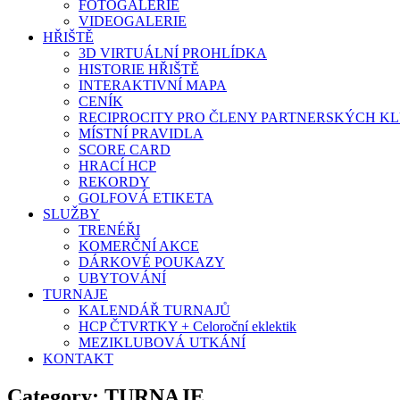
FOTOGALERIE
VIDEOGALERIE
HŘIŠTĚ
3D VIRTUÁLNÍ PROHLÍDKA
HISTORIE HŘIŠTĚ
INTERAKTIVNÍ MAPA
CENÍK
RECIPROCITY PRO ČLENY PARTNERSKÝCH K
MÍSTNÍ PRAVIDLA
SCORE CARD
HRACÍ HCP
REKORDY
GOLFOVÁ ETIKETA
SLUŽBY
TRENÉŘI
KOMERČNÍ AKCE
DÁRKOVÉ POUKAZY
UBYTOVÁNÍ
TURNAJE
KALENDÁŘ TURNAJŮ
HCP ČTVRTKY + Celoroční eklektik
MEZIKLUBOVÁ UTKÁNÍ
KONTAKT
Category: TURNAJE