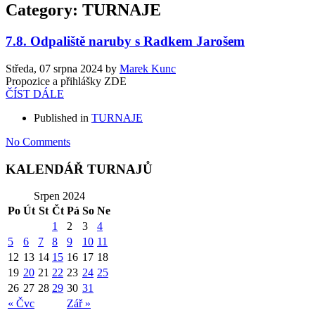
Category: TURNAJE
7.8. Odpaliště naruby s Radkem Jarošem
Středa, 07 srpna 2024
by
Marek Kunc
Propozice a přihlášky ZDE
ČÍST DÁLE
Published in
TURNAJE
No Comments
KALENDÁŘ TURNAJŮ
Srpen 2024
Po
Út
St
Čt
Pá
So
Ne
1
2
3
4
5
6
7
8
9
10
11
12
13
14
15
16
17
18
19
20
21
22
23
24
25
26
27
28
29
30
31
« Čvc
Zář »