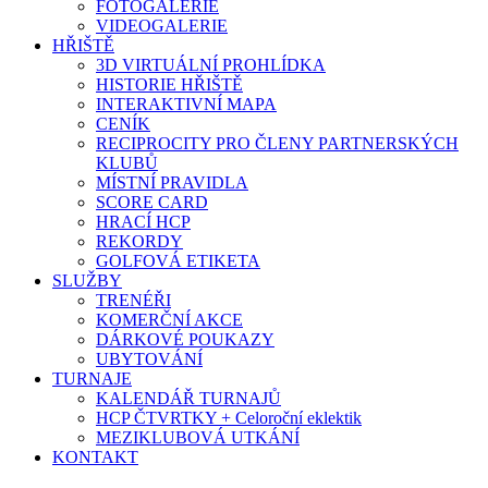
FOTOGALERIE
VIDEOGALERIE
HŘIŠTĚ
3D VIRTUÁLNÍ PROHLÍDKA
HISTORIE HŘIŠTĚ
INTERAKTIVNÍ MAPA
CENÍK
RECIPROCITY PRO ČLENY PARTNERSKÝCH
KLUBŮ
MÍSTNÍ PRAVIDLA
SCORE CARD
HRACÍ HCP
REKORDY
GOLFOVÁ ETIKETA
SLUŽBY
TRENÉŘI
KOMERČNÍ AKCE
DÁRKOVÉ POUKAZY
UBYTOVÁNÍ
TURNAJE
KALENDÁŘ TURNAJŮ
HCP ČTVRTKY + Celoroční eklektik
MEZIKLUBOVÁ UTKÁNÍ
KONTAKT