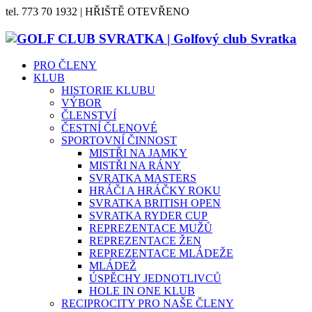
tel. 773 70 1932 | HŘIŠTĚ OTEVŘENO
PRO ČLENY
KLUB
HISTORIE KLUBU
VÝBOR
ČLENSTVÍ
ČESTNÍ ČLENOVÉ
SPORTOVNÍ ČINNOST
MISTŘI NA JAMKY
MISTŘI NA RÁNY
SVRATKA MASTERS
HRÁČI A HRÁČKY ROKU
SVRATKA BRITISH OPEN
SVRATKA RYDER CUP
REPREZENTACE MUŽŮ
REPREZENTACE ŽEN
REPREZENTACE MLÁDEŽE
MLÁDEŽ
ÚSPĚCHY JEDNOTLIVCŮ
HOLE IN ONE KLUB
RECIPROCITY PRO NAŠE ČLENY