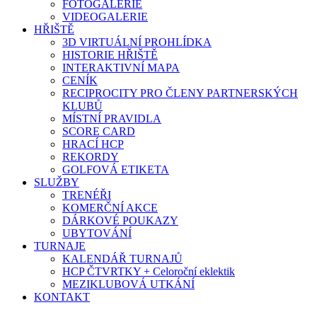
FOTOGALERIE
VIDEOGALERIE
HŘIŠTĚ
3D VIRTUÁLNÍ PROHLÍDKA
HISTORIE HŘIŠTĚ
INTERAKTIVNÍ MAPA
CENÍK
RECIPROCITY PRO ČLENY PARTNERSKÝCH
KLUBŮ
MÍSTNÍ PRAVIDLA
SCORE CARD
HRACÍ HCP
REKORDY
GOLFOVÁ ETIKETA
SLUŽBY
TRENÉŘI
KOMERČNÍ AKCE
DÁRKOVÉ POUKAZY
UBYTOVÁNÍ
TURNAJE
KALENDÁŘ TURNAJŮ
HCP ČTVRTKY + Celoroční eklektik
MEZIKLUBOVÁ UTKÁNÍ
KONTAKT