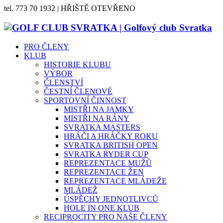
tel. 773 70 1932 | HŘIŠTĚ OTEVŘENO
PRO ČLENY
KLUB
HISTORIE KLUBU
VÝBOR
ČLENSTVÍ
ČESTNÍ ČLENOVÉ
SPORTOVNÍ ČINNOST
MISTŘI NA JAMKY
MISTŘI NA RÁNY
SVRATKA MASTERS
HRÁČI A HRÁČKY ROKU
SVRATKA BRITISH OPEN
SVRATKA RYDER CUP
REPREZENTACE MUŽŮ
REPREZENTACE ŽEN
REPREZENTACE MLÁDEŽE
MLÁDEŽ
ÚSPĚCHY JEDNOTLIVCŮ
HOLE IN ONE KLUB
RECIPROCITY PRO NAŠE ČLENY