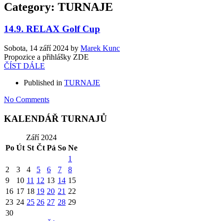
Category: TURNAJE
14.9. RELAX Golf Cup
Sobota, 14 září 2024
by
Marek Kunc
Propozice a přihlášky ZDE
ČÍST DÁLE
Published in
TURNAJE
No Comments
KALENDÁŘ TURNAJŮ
Září 2024
Po
Út
St
Čt
Pá
So
Ne
1
2
3
4
5
6
7
8
9
10
11
12
13
14
15
16
17
18
19
20
21
22
23
24
25
26
27
28
29
30