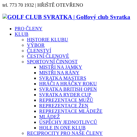
tel. 773 70 1932 | HŘIŠTĚ OTEVŘENO
PRO ČLENY
KLUB
HISTORIE KLUBU
VÝBOR
ČLENSTVÍ
ČESTNÍ ČLENOVÉ
SPORTOVNÍ ČINNOST
MISTŘI NA JAMKY
MISTŘI NA RÁNY
SVRATKA MASTERS
HRÁČI A HRÁČKY ROKU
SVRATKA BRITISH OPEN
SVRATKA RYDER CUP
REPREZENTACE MUŽŮ
REPREZENTACE ŽEN
REPREZENTACE MLÁDEŽE
MLÁDEŽ
ÚSPĚCHY JEDNOTLIVCŮ
HOLE IN ONE KLUB
RECIPROCITY PRO NAŠE ČLENY