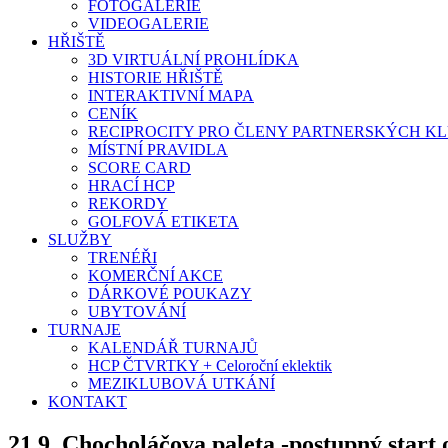
FOTOGALERIE
VIDEOGALERIE
HŘIŠTĚ
3D VIRTUÁLNÍ PROHLÍDKA
HISTORIE HŘIŠTĚ
INTERAKTIVNÍ MAPA
CENÍK
RECIPROCITY PRO ČLENY PARTNERSKÝCH K
MÍSTNÍ PRAVIDLA
SCORE CARD
HRACÍ HCP
REKORDY
GOLFOVÁ ETIKETA
SLUŽBY
TRENÉŘI
KOMERČNÍ AKCE
DÁRKOVÉ POUKAZY
UBYTOVÁNÍ
TURNAJE
KALENDÁŘ TURNAJŮ
HCP ČTVRTKY + Celoroční eklektik
MEZIKLUBOVÁ UTKÁNÍ
KONTAKT
21.9. Chocholáčova paleta -postupný start 