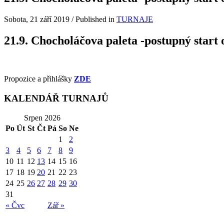
Sobota, 21 září 2019
/
Published in
TURNAJE
21.9. Chocholáčova paleta -postupný start 
Propozice a přihlášky
ZDE
KALENDÁŘ TURNAJŮ
Srpen 2026
Po
Út
St
Čt
Pá
So
Ne
1
2
3
4
5
6
7
8
9
10
11
12
13
14
15
16
17
18
19
20
21
22
23
24
25
26
27
28
29
30
31
« Čvc
Zář »