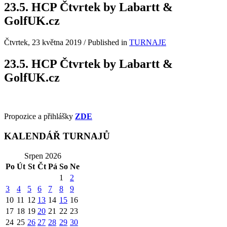
23.5. HCP Čtvrtek by Labartt &
GolfUK.cz
Čtvrtek, 23 května 2019
/
Published in
TURNAJE
23.5. HCP Čtvrtek by Labartt &
GolfUK.cz
Propozice a přihlášky
ZDE
KALENDÁŘ TURNAJŮ
Srpen 2026
Po
Út
St
Čt
Pá
So
Ne
1
2
3
4
5
6
7
8
9
10
11
12
13
14
15
16
17
18
19
20
21
22
23
24
25
26
27
28
29
30