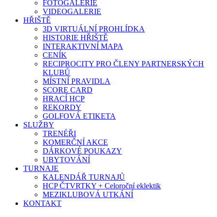
FOTOGALERIE
VIDEOGALERIE
HŘIŠTĚ
3D VIRTUÁLNÍ PROHLÍDKA
HISTORIE HŘIŠTĚ
INTERAKTIVNÍ MAPA
CENÍK
RECIPROCITY PRO ČLENY PARTNERSKÝCH
KLUBŮ
MÍSTNÍ PRAVIDLA
SCORE CARD
HRACÍ HCP
REKORDY
GOLFOVÁ ETIKETA
SLUŽBY
TRENÉŘI
KOMERČNÍ AKCE
DÁRKOVÉ POUKAZY
UBYTOVÁNÍ
TURNAJE
KALENDÁŘ TURNAJŮ
HCP ČTVRTKY + Celoroční eklektik
MEZIKLUBOVÁ UTKÁNÍ
KONTAKT