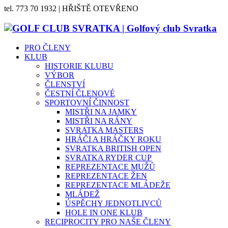
tel. 773 70 1932 | HŘIŠTĚ OTEVŘENO
PRO ČLENY
KLUB
HISTORIE KLUBU
VÝBOR
ČLENSTVÍ
ČESTNÍ ČLENOVÉ
SPORTOVNÍ ČINNOST
MISTŘI NA JAMKY
MISTŘI NA RÁNY
SVRATKA MASTERS
HRÁČI A HRÁČKY ROKU
SVRATKA BRITISH OPEN
SVRATKA RYDER CUP
REPREZENTACE MUŽŮ
REPREZENTACE ŽEN
REPREZENTACE MLÁDEŽE
MLÁDEŽ
ÚSPĚCHY JEDNOTLIVCŮ
HOLE IN ONE KLUB
RECIPROCITY PRO NAŠE ČLENY