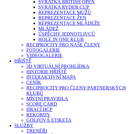
SVRATKA BRITISH OPEN
SVRATKA RYDER CUP
REPREZENTACE MUŽŮ
REPREZENTACE ŽEN
REPREZENTACE MLÁDEŽE
MLÁDEŽ
ÚSPĚCHY JEDNOTLIVCŮ
HOLE IN ONE KLUB
RECIPROCITY PRO NAŠE ČLENY
FOTOGALERIE
VIDEOGALERIE
HŘIŠTĚ
3D VIRTUÁLNÍ PROHLÍDKA
HISTORIE HŘIŠTĚ
INTERAKTIVNÍ MAPA
CENÍK
RECIPROCITY PRO ČLENY PARTNERSKÝCH
KLUBŮ
MÍSTNÍ PRAVIDLA
SCORE CARD
HRACÍ HCP
REKORDY
GOLFOVÁ ETIKETA
SLUŽBY
TRENÉŘI