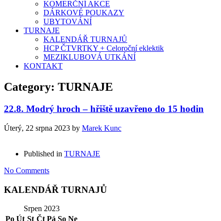
KOMERČNÍ AKCE
DÁRKOVÉ POUKAZY
UBYTOVÁNÍ
TURNAJE
KALENDÁŘ TURNAJŮ
HCP ČTVRTKY + Celoroční eklektik
MEZIKLUBOVÁ UTKÁNÍ
KONTAKT
Category: TURNAJE
22.8. Modrý hroch – hřiště uzavřeno do 15 hodin
Úterý, 22 srpna 2023
by
Marek Kunc
Published in
TURNAJE
No Comments
KALENDÁŘ TURNAJŮ
Srpen 2023
Po
Út
St
Čt
Pá
So
Ne