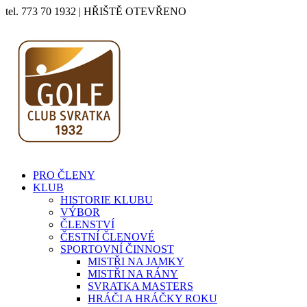
tel. 773 70 1932 | HŘIŠTĚ OTEVŘENO
PRO ČLENY
KLUB
HISTORIE KLUBU
VÝBOR
ČLENSTVÍ
ČESTNÍ ČLENOVÉ
SPORTOVNÍ ČINNOST
MISTŘI NA JAMKY
MISTŘI NA RÁNY
SVRATKA MASTERS
HRÁČI A HRÁČKY ROKU