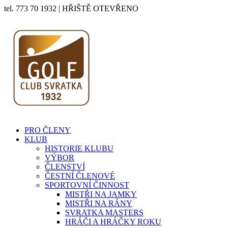
tel. 773 70 1932 | HŘIŠTĚ OTEVŘENO
PRO ČLENY
KLUB
HISTORIE KLUBU
VÝBOR
ČLENSTVÍ
ČESTNÍ ČLENOVÉ
SPORTOVNÍ ČINNOST
MISTŘI NA JAMKY
MISTŘI NA RÁNY
SVRATKA MASTERS
HRÁČI A HRÁČKY ROKU