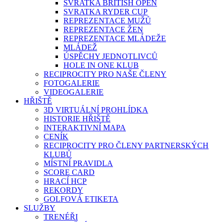
SVRATKA BRITISH OPEN
SVRATKA RYDER CUP
REPREZENTACE MUŽŮ
REPREZENTACE ŽEN
REPREZENTACE MLÁDEŽE
MLÁDEŽ
ÚSPĚCHY JEDNOTLIVCŮ
HOLE IN ONE KLUB
RECIPROCITY PRO NAŠE ČLENY
FOTOGALERIE
VIDEOGALERIE
HŘIŠTĚ
3D VIRTUÁLNÍ PROHLÍDKA
HISTORIE HŘIŠTĚ
INTERAKTIVNÍ MAPA
CENÍK
RECIPROCITY PRO ČLENY PARTNERSKÝCH
KLUBŮ
MÍSTNÍ PRAVIDLA
SCORE CARD
HRACÍ HCP
REKORDY
GOLFOVÁ ETIKETA
SLUŽBY
TRENÉŘI