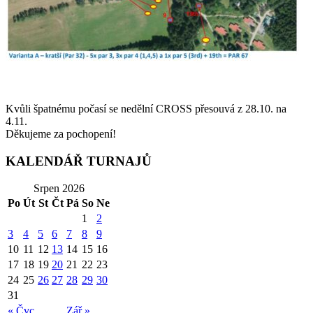
Kvůli špatnému počasí se nedělní CROSS přesouvá z 28.10. na
4.11.
Děkujeme za pochopení!
KALENDÁŘ TURNAJŮ
Srpen 2026
Po
Út
St
Čt
Pá
So
Ne
1
2
3
4
5
6
7
8
9
10
11
12
13
14
15
16
17
18
19
20
21
22
23
24
25
26
27
28
29
30
31
« Čvc
Zář »