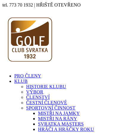
tel. 773 70 1932 | HŘIŠTĚ OTEVŘENO
PRO ČLENY
KLUB
HISTORIE KLUBU
VÝBOR
ČLENSTVÍ
ČESTNÍ ČLENOVÉ
SPORTOVNÍ ČINNOST
MISTŘI NA JAMKY
MISTŘI NA RÁNY
SVRATKA MASTERS
HRÁČI A HRÁČKY ROKU