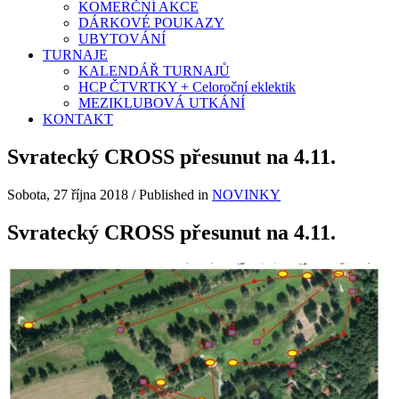
KOMERČNÍ AKCE
DÁRKOVÉ POUKAZY
UBYTOVÁNÍ
TURNAJE
KALENDÁŘ TURNAJŮ
HCP ČTVRTKY + Celoroční eklektik
MEZIKLUBOVÁ UTKÁNÍ
KONTAKT
Svratecký CROSS přesunut na 4.11.
Sobota, 27 října 2018
/
Published in
NOVINKY
Svratecký CROSS přesunut na 4.11.