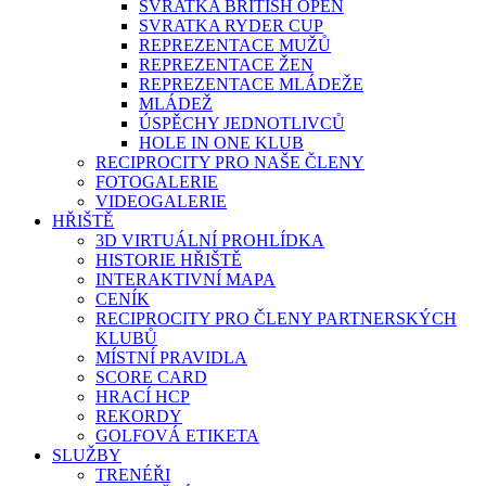
SVRATKA BRITISH OPEN
SVRATKA RYDER CUP
REPREZENTACE MUŽŮ
REPREZENTACE ŽEN
REPREZENTACE MLÁDEŽE
MLÁDEŽ
ÚSPĚCHY JEDNOTLIVCŮ
HOLE IN ONE KLUB
RECIPROCITY PRO NAŠE ČLENY
FOTOGALERIE
VIDEOGALERIE
HŘIŠTĚ
3D VIRTUÁLNÍ PROHLÍDKA
HISTORIE HŘIŠTĚ
INTERAKTIVNÍ MAPA
CENÍK
RECIPROCITY PRO ČLENY PARTNERSKÝCH
KLUBŮ
MÍSTNÍ PRAVIDLA
SCORE CARD
HRACÍ HCP
REKORDY
GOLFOVÁ ETIKETA
SLUŽBY
TRENÉŘI